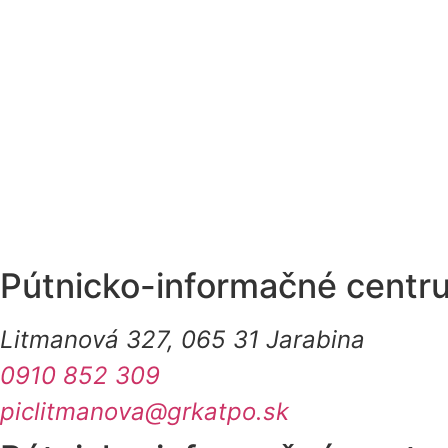
Pútnicko-informačné centr
Litmanová 327, 065 31 Jarabina
0910 852 309
piclitmanova@grkatpo.sk