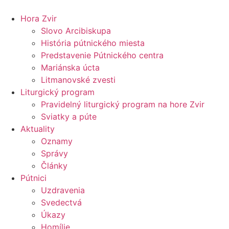
Preskočiť
na
Hora Zvir
obsah
Slovo Arcibiskupa
História pútnického miesta
Predstavenie Pútnického centra
Mariánska úcta
Litmanovské zvesti
Liturgický program
Pravidelný liturgický program na hore Zvir
Sviatky a púte
Aktuality
Oznamy
Správy
Články
Pútnici
Uzdravenia
Svedectvá
Úkazy
Homílie