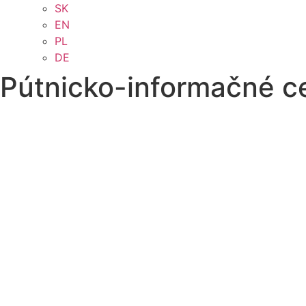
SK
EN
PL
DE
Pútnicko-informačné c