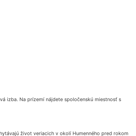
vá izba. Na prízemí nájdete spoločenskú miestnosť s
achytávajú život veriacich v okolí Humenného pred rokom