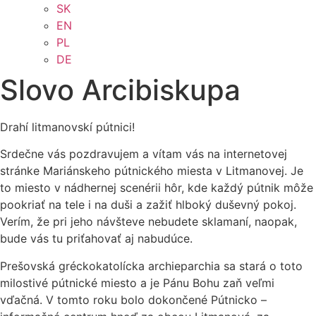
SK
EN
PL
DE
Slovo Arcibiskupa
Drahí litmanovskí pútnici!
Srdečne vás pozdravujem a vítam vás na internetovej
stránke Mariánskeho pútnického miesta v Litmanovej. Je
to miesto v nádhernej scenérii hôr, kde každý pútnik môže
pookriať na tele i na duši a zažiť hlboký duševný pokoj.
Verím, že pri jeho návšteve nebudete sklamaní, naopak,
bude vás tu priťahovať aj nabudúce.
Prešovská gréckokatolícka archieparchia sa stará o toto
milostivé pútnické miesto a je Pánu Bohu zaň veľmi
vďačná. V tomto roku bolo dokončené Pútnicko –