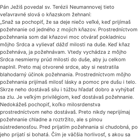
Pán Ježiš povedal sv. Terézii Neumannovej tieto
veľavravné slová o kňazskom žehnaní:
„Snaž sa pochopiť, že sa deje niečo veľké, keď prijímaš
požehnanie od jedného z mojich kňazov. Prostredníctvom
požehnania som dal kňazovi moc otvárať pokladnicu
môjho Srdca a vylievať dážď milosti na duše. Keď kňaz
požehnáva, ja požehnávam. Vtedy vychádza z môjho
Srdca nesmierny prúd milosti do duše, aby ju celkom
naplnil. Preto maj otvorené srdce, aby si nestratila
blahodarný účinok požehnania. Prostredníctvom môjho
požehnania prijímaš milosť lásky a pomoc pre dušu i telo.
Skrze neho dostávaš silu i túžbu hľadať dobro a vyhýbať
sa zlu. Je veľkým privilégiom, keď dostávaš požehnanie.
Nedokážeš pochopiť, koľko milosrdenstva
prostredníctvom neho dostávaš. Preto nikdy neprijímaj
požehnanie chladne a roztržito, ale s plnou
sústredenosťou. Pred prijatím požehnania si chudobná, po
jeho prijatí si bohatá. Čím je väčšia horlivosť, s akou sa