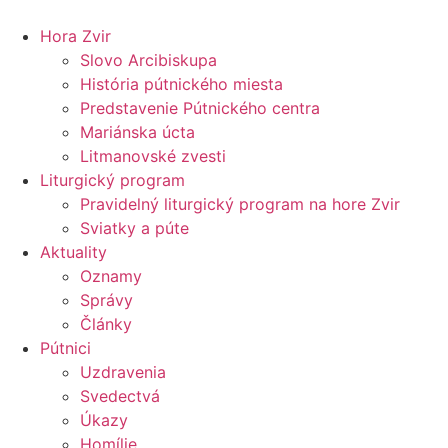
Preskočiť
na
Hora Zvir
obsah
Slovo Arcibiskupa
História pútnického miesta
Predstavenie Pútnického centra
Mariánska úcta
Litmanovské zvesti
Liturgický program
Pravidelný liturgický program na hore Zvir
Sviatky a púte
Aktuality
Oznamy
Správy
Články
Pútnici
Uzdravenia
Svedectvá
Úkazy
Homílie