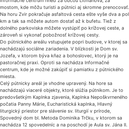
informačné centrum hneď za obcou Litmanová, za
mostom, kde môžu turisti a pútnici aj skromne prenocovať.
Na horu Zvir pokračuje asfaltová cesta ešte vyše dva a pol
km a tak sa môžete autom dostať až k bufetu. Tiež z
dolného parkoviska môžete vystúpiť po krížovej ceste, a
zároveň si vykonať pobožnosť krížovej cesty.
Do pútnického areálu vstupujete popri budove, v ktorej sa
nachádzajú sociálne zariadenia. V blízkosti je Dom sv.
Jozefa, v ktorom býva kňaz a bohoslovec, ktorý je na
pastoračnej praxi. Oproti sa nachádza Informačné
centrum, kde je možné zakúpiť si pamiatku z pútnického
miesta.
Celý pútnicky areál je vhodne upravený. Na hore sa
nachádzajú viaceré objekty, ktoré slúžia pútnikom. Je to
predovšetkým Kaplnka zjavenia, Kaplnka Nepoškvrneného
počatia Panny Márie, Eucharistická kaplnka, Hlavný
liturgický priestor pre slávenie sv. liturgií v prírode,
Spovedný dom bl. Metoda Dominika Trčku, v ktorom sa
nachádza 12 spovedelníc a na poschodí je Aula sv. Jána II.