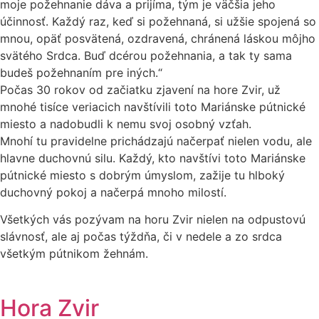
moje požehnanie dáva a prijíma, tým je väčšia jeho
účinnosť. Každý raz, keď si požehnaná, si užšie spojená so
mnou, opäť posvätená, ozdravená, chránená láskou môjho
svätého Srdca. Buď dcérou požehnania, a tak ty sama
budeš požehnaním pre iných.“
Počas 30 rokov od začiatku zjavení na hore Zvir, už
mnohé tisíce veriacich navštívili toto Mariánske pútnické
miesto a nadobudli k nemu svoj osobný vzťah.
Mnohí tu pravidelne prichádzajú načerpať nielen vodu, ale
hlavne duchovnú silu. Každý, kto navštívi toto Mariánske
pútnické miesto s dobrým úmyslom, zažije tu hlboký
duchovný pokoj a načerpá mnoho milostí.
Všetkých vás pozývam na horu Zvir nielen na odpustovú
slávnosť, ale aj počas týždňa, či v nedele a zo srdca
všetkým pútnikom žehnám.
Hora Zvir