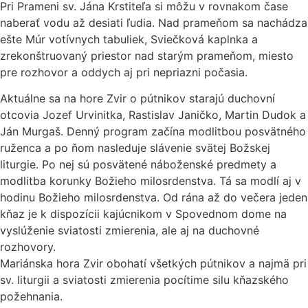
Pri Prameni sv. Jána Krstiteľa si môžu v rovnakom čase
naberať vodu až desiati ľudia. Nad prameňom sa nachádza
ešte Múr votívnych tabuliek, Sviečková kaplnka a
zrekonštruovaný priestor nad starým prameňom, miesto
pre rozhovor a oddych aj pri nepriazni počasia.
Aktuálne sa na hore Zvir o pútnikov starajú duchovní
otcovia Jozef Urvinitka, Rastislav Janičko, Martin Dudok a
Ján Murgaš. Denný program začína modlitbou posvätného
ruženca a po ňom nasleduje slávenie svätej Božskej
liturgie. Po nej sú posvätené náboženské predmety a
modlitba korunky Božieho milosrdenstva. Tá sa modlí aj v
hodinu Božieho milosrdenstva. Od rána až do večera jeden
kňaz je k dispozícii kajúcnikom v Spovednom dome na
vyslúženie sviatosti zmierenia, ale aj na duchovné
rozhovory.
Mariánska hora Zvir obohatí všetkých pútnikov a najmä pri
sv. liturgii a sviatosti zmierenia pocítime silu kňazského
požehnania.