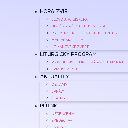
Preskočiť
HORA ZVIR
na
obsah
SLOVO ARCIBISKUPA
HISTÓRIA PÚTNICKÉHO MIESTA
PREDSTAVENIE PÚTNICKÉHO CENTRA
MARIÁNSKA ÚCTA
LITMANOVSKÉ ZVESTI
LITURGICKÝ PROGRAM
PRAVIDELNÝ LITURGICKÝ PROGRAM NA HO
SVIATKY A PÚTE
AKTUALITY
OZNAMY
SPRÁVY
ČLÁNKY
PÚTNICI
UZDRAVENIA
SVEDECTVÁ
ÚKAZY