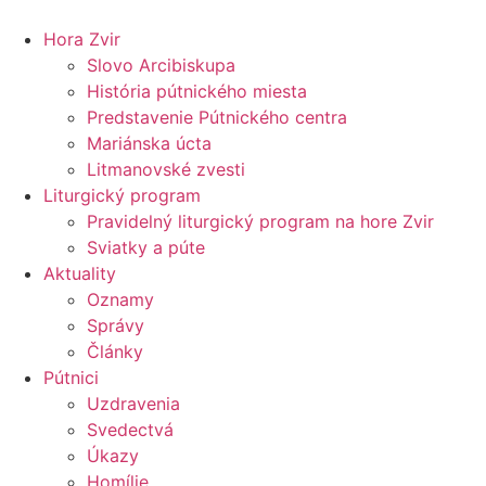
Preskočiť
na
Hora Zvir
obsah
Slovo Arcibiskupa
História pútnického miesta
Predstavenie Pútnického centra
Mariánska úcta
Litmanovské zvesti
Liturgický program
Pravidelný liturgický program na hore Zvir
Sviatky a púte
Aktuality
Oznamy
Správy
Články
Pútnici
Uzdravenia
Svedectvá
Úkazy
Homílie