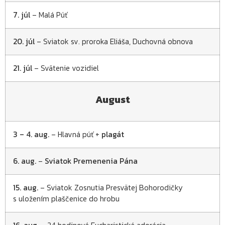
7. júl
– Malá Púť
20. júl
– Sviatok sv. proroka Eliáša, Duchovná obnova
21. júl
– Svätenie vozidiel
August
3 – 4. aug.
– Hlavná púť +
plagát
6. aug.
–
Sviatok Premenenia Pána
15. aug.
– Sviatok Zosnutia Presvätej Bohorodičky
s uložením plaščenice do hrobu