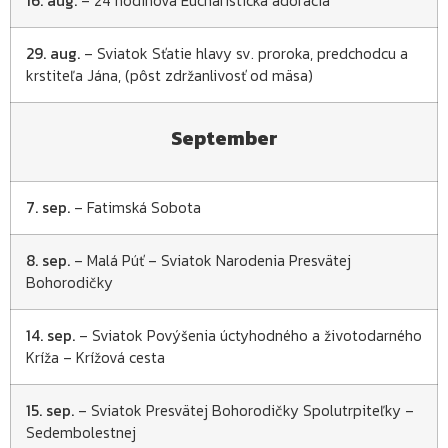
16. aug.
– 24 hodinová Eucharistická adorácia
29. aug.
– Sviatok Sťatie hlavy sv. proroka, predchodcu a
krstiteľa Jána, (pôst zdržanlivosť od mäsa)
September
7. sep.
– Fatimská Sobota
8. sep.
– Malá Púť – Sviatok Narodenia Presvätej
Bohorodičky
14. sep.
– Sviatok Povýšenia úctyhodného a životodarného
Kríža – Krížová cesta
15. sep.
– Sviatok Presvätej Bohorodičky Spolutrpiteľky –
Sedembolestnej