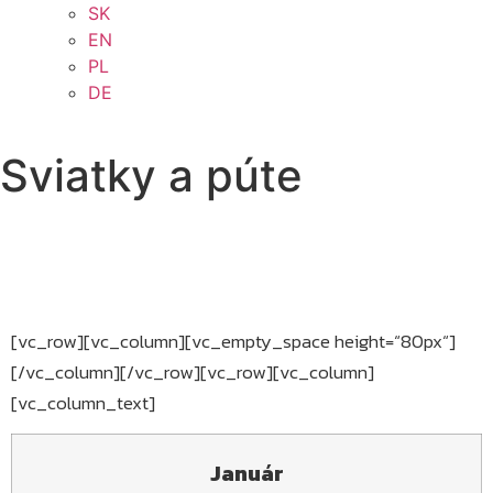
SK
EN
PL
DE
Sviatky a púte
[vc_row][vc_column][vc_empty_space height=“80px“]
[/vc_column][/vc_row][vc_row][vc_column]
[vc_column_text]
Január