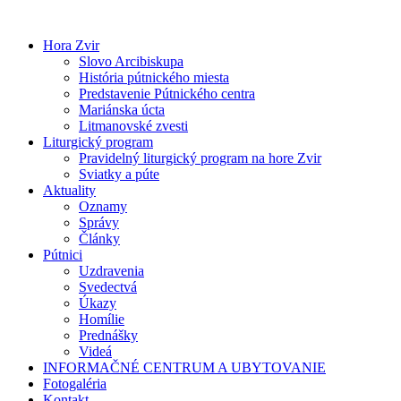
Preskočiť
na
Hora Zvir
obsah
Slovo Arcibiskupa
História pútnického miesta
Predstavenie Pútnického centra
Mariánska úcta
Litmanovské zvesti
Liturgický program
Pravidelný liturgický program na hore Zvir
Sviatky a púte
Aktuality
Oznamy
Správy
Články
Pútnici
Uzdravenia
Svedectvá
Úkazy
Homílie
Prednášky
Videá
INFORMAČNÉ CENTRUM A UBYTOVANIE
Fotogaléria
Kontakt