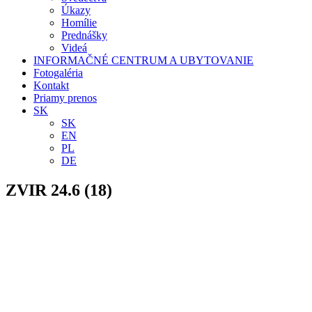
Úkazy
Homílie
Prednášky
Videá
INFORMAČNÉ CENTRUM A UBYTOVANIE
Fotogaléria
Kontakt
Priamy prenos
SK
SK
EN
PL
DE
ZVIR 24.6 (18)