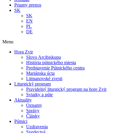
Priamy prenos
SK
SK
EN
PL
DE
Menu
Hora Zvir
Slovo Arcibiskupa
História pútnického miesta
Predstavenie Pútnického centra
Mariánska úcta
Litmanovské zvesti
Liturgický program
Pravidelný liturgický program na hore Zvir
Sviatky a púte
Aktuality
Oznamy
Správy
Články
Pútnici
Uzdravenia
Svedectvá