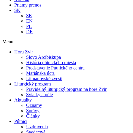
Priamy prenos
SK
SK
EN
PL
DE
Menu
Hora Zvir
Slovo Arcibiskupa
História pútnického miesta
Predstavenie Pútnického centra
Mariánska úcta
Litmanovské zvesti
Liturgický program
Pravidelný liturgický program na hore Zvir
Sviatky a púte
Aktuality
Oznamy
Správy
Články
Pútnici
Uzdravenia
Svedectvá