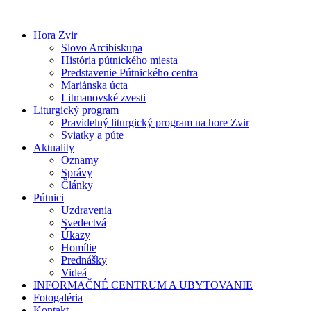
Preskočiť
na
Hora Zvir
obsah
Slovo Arcibiskupa
História pútnického miesta
Predstavenie Pútnického centra
Mariánska úcta
Litmanovské zvesti
Liturgický program
Pravidelný liturgický program na hore Zvir
Sviatky a púte
Aktuality
Oznamy
Správy
Články
Pútnici
Uzdravenia
Svedectvá
Úkazy
Homílie
Prednášky
Videá
INFORMAČNÉ CENTRUM A UBYTOVANIE
Fotogaléria
Kontakt