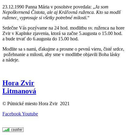
23.12.1990 Panna Mária v posolstve povedala: „
Ja som
Nepoškvrnená Čistota, ale aj Kráľovná ruženca. Kto sa modlí
ruženec, vyprosuje si všetky potrebné milosti.
“
Srdečne Vás pozývame na 24 hod. modlitbu sv. ruženca na hore
Zvir v Kaplnke zjavenia, ktorá sa začne 5.augusta o 15.00 hod.
a bude trvať do 6.augusta do 15.00 hod.
Modlite sa s nami, ďakujme a prosme o pevnú vieru, čisté srdce,
požehnanie a milosti, aby sme v modlitbe objavili Boha lásky
a nádeje.
Hora Zvir
Litmanová
© Pútnické miesto Hora Zvir 2021
Facebook
Youtube