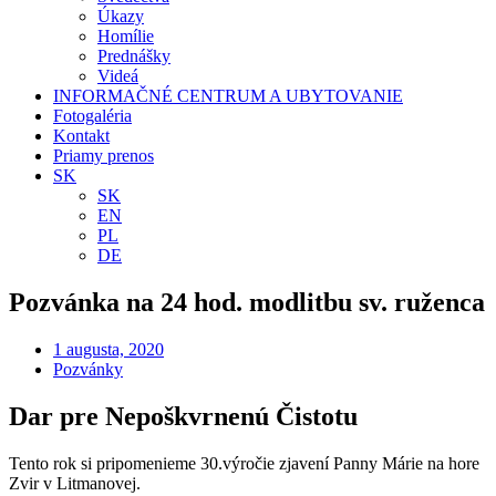
Úkazy
Homílie
Prednášky
Videá
INFORMAČNÉ CENTRUM A UBYTOVANIE
Fotogaléria
Kontakt
Priamy prenos
SK
SK
EN
PL
DE
Pozvánka na 24 hod. modlitbu sv. ruženca
1 augusta, 2020
Pozvánky
Dar pre Nepoškvrnenú Čistotu
Tento rok si pripomenieme 30.výročie zjavení Panny Márie na hore
Zvir v Litmanovej.