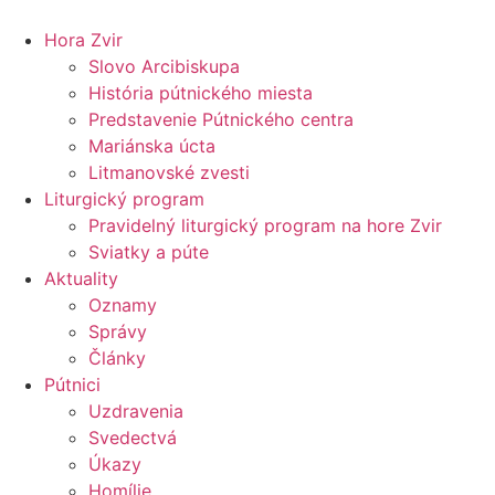
Preskočiť
na
Hora Zvir
obsah
Slovo Arcibiskupa
História pútnického miesta
Predstavenie Pútnického centra
Mariánska úcta
Litmanovské zvesti
Liturgický program
Pravidelný liturgický program na hore Zvir
Sviatky a púte
Aktuality
Oznamy
Správy
Články
Pútnici
Uzdravenia
Svedectvá
Úkazy
Homílie