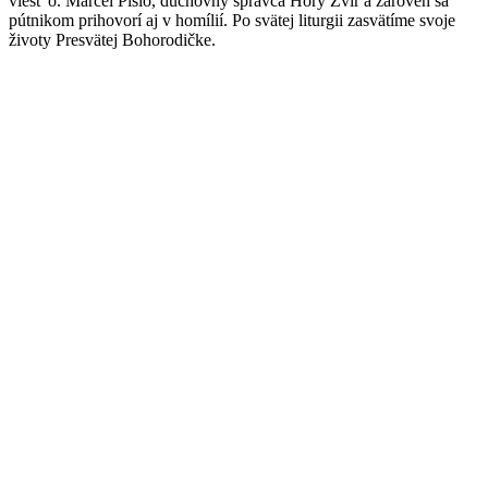
viesť o. Marcel Pisio, duchovný správca Hory Zvir a zaroveň sa
pútnikom prihovorí aj v homílií. Po svätej liturgii zasvätíme svoje
životy Presvätej Bohorodičke.