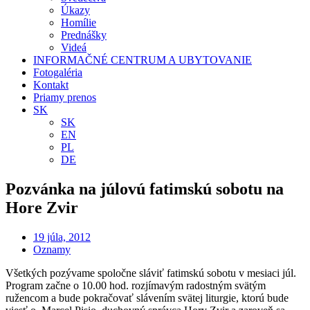
Úkazy
Homílie
Prednášky
Videá
INFORMAČNÉ CENTRUM A UBYTOVANIE
Fotogaléria
Kontakt
Priamy prenos
SK
SK
EN
PL
DE
Pozvánka na júlovú fatimskú sobotu na
Hore Zvir
19 júla, 2012
Oznamy
Všetkých pozývame spoločne sláviť fatimskú sobotu v mesiaci júl.
Program začne o 10.00 hod. rozjímavým radostným svätým
ružencom a bude pokračovať slávením svätej liturgie, ktorú bude