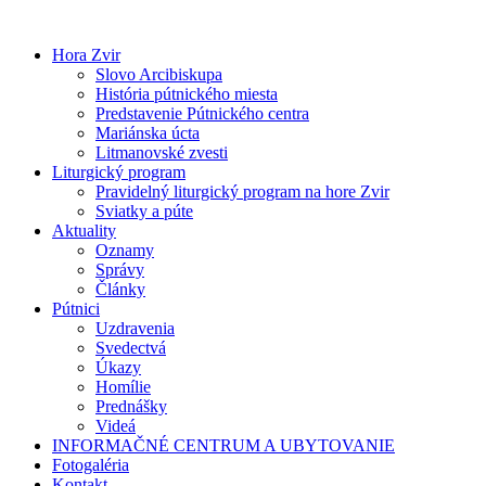
Preskočiť
na
Hora Zvir
obsah
Slovo Arcibiskupa
História pútnického miesta
Predstavenie Pútnického centra
Mariánska úcta
Litmanovské zvesti
Liturgický program
Pravidelný liturgický program na hore Zvir
Sviatky a púte
Aktuality
Oznamy
Správy
Články
Pútnici
Uzdravenia
Svedectvá
Úkazy
Homílie
Prednášky
Videá
INFORMAČNÉ CENTRUM A UBYTOVANIE
Fotogaléria
Kontakt