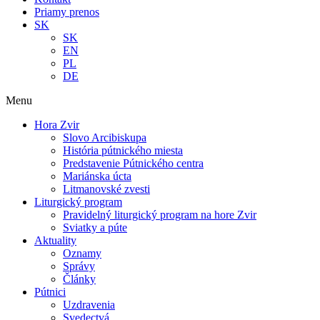
Priamy prenos
SK
SK
EN
PL
DE
Menu
Hora Zvir
Slovo Arcibiskupa
História pútnického miesta
Predstavenie Pútnického centra
Mariánska úcta
Litmanovské zvesti
Liturgický program
Pravidelný liturgický program na hore Zvir
Sviatky a púte
Aktuality
Oznamy
Správy
Články
Pútnici
Uzdravenia
Svedectvá