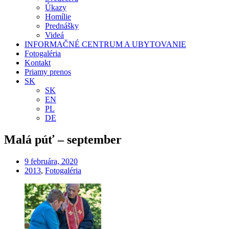
Úkazy
Homílie
Prednášky
Videá
INFORMAČNÉ CENTRUM A UBYTOVANIE
Fotogaléria
Kontakt
Priamy prenos
SK
SK
EN
PL
DE
Malá púť – september
9 februára, 2020
2013
,
Fotogaléria