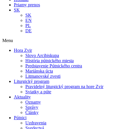
Priamy prenos
SK
SK
EN
PL
DE
Menu
Hora Zvir
Slovo Arcibiskupa
História pútnického miesta
Predstavenie Pútnického centra
Mariánska úcta
Litmanovské zvesti
Liturgický program
Pravidelný liturgický program na hore Zvir
Sviatky a púte
Aktuality
Oznamy
Správy
Články
Pútnici
Uzdravenia
Svedectvá