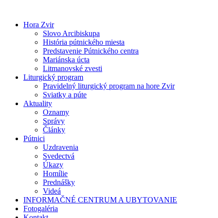
Preskočiť
na
Hora Zvir
obsah
Slovo Arcibiskupa
História pútnického miesta
Predstavenie Pútnického centra
Mariánska úcta
Litmanovské zvesti
Liturgický program
Pravidelný liturgický program na hore Zvir
Sviatky a púte
Aktuality
Oznamy
Správy
Články
Pútnici
Uzdravenia
Svedectvá
Úkazy
Homílie
Prednášky
Videá
INFORMAČNÉ CENTRUM A UBYTOVANIE
Fotogaléria
Kontakt