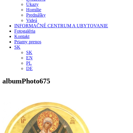
Úkazy
Homílie
Prednášky
Videá
INFORMAČNÉ CENTRUM A UBYTOVANIE
Fotogaléria
Kontakt
Priamy prenos
SK
SK
EN
PL
DE
albumPhoto675