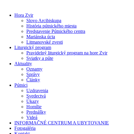
Preskočiť
na
Hora Zvir
obsah
Slovo Arcibiskupa
História pútnického miesta
Predstavenie Pútnického centra
Mariánska úcta
Litmanovské zvesti
Liturgický program
Pravidelný liturgický program na hore Zvir
Sviatky a púte
Aktuality
Oznamy
Správy
Články
Pútnici
Uzdravenia
Svedectvá
Úkazy
Homílie
Prednášky
Videá
INFORMAČNÉ CENTRUM A UBYTOVANIE
Fotogaléria
Kontakt