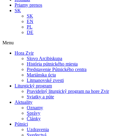
Priamy prenos
SK
SK
EN
PL
DE
Menu
Hora Zvir
Slovo Arcibiskupa
História pútnického miesta
Predstavenie Pútnického centra
Mariánska úcta
Litmanovské zvesti
Liturgický program
Pravidelný liturgický program na hore Zvir
Sviatky a púte
Aktuality
Oznamy
Správy
Články
Pútnici
Uzdravenia
Svedectvá