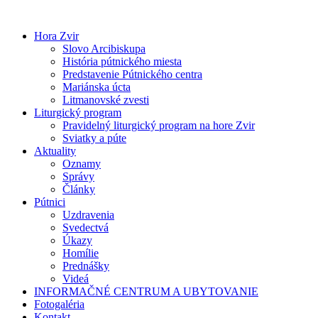
Preskočiť
na
Hora Zvir
obsah
Slovo Arcibiskupa
História pútnického miesta
Predstavenie Pútnického centra
Mariánska úcta
Litmanovské zvesti
Liturgický program
Pravidelný liturgický program na hore Zvir
Sviatky a púte
Aktuality
Oznamy
Správy
Články
Pútnici
Uzdravenia
Svedectvá
Úkazy
Homílie
Prednášky
Videá
INFORMAČNÉ CENTRUM A UBYTOVANIE
Fotogaléria
Kontakt