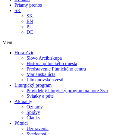
Priamy prenos
SK
SK
EN
PL
DE
Menu
Hora Zvir
Slovo Arcibiskupa
História pútnického miesta
Predstavenie Pútnického centra
Mariánska úcta
Litmanovské zvesti
Liturgický program
Pravidelný liturgický program na hore Zvir
Sviatky a púte
Aktuality
Oznamy
Správy
Články
Pútnici
Uzdravenia
Svedectvá