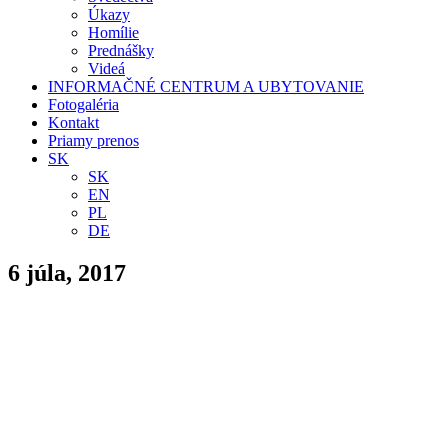
Úkazy
Homílie
Prednášky
Videá
INFORMAČNÉ CENTRUM A UBYTOVANIE
Fotogaléria
Kontakt
Priamy prenos
SK
SK
EN
PL
DE
6 júla, 2017