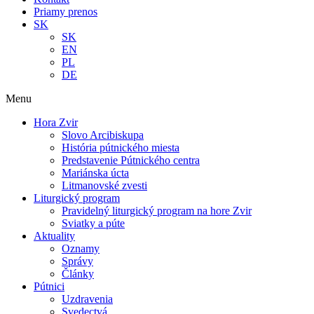
Priamy prenos
SK
SK
EN
PL
DE
Menu
Hora Zvir
Slovo Arcibiskupa
História pútnického miesta
Predstavenie Pútnického centra
Mariánska úcta
Litmanovské zvesti
Liturgický program
Pravidelný liturgický program na hore Zvir
Sviatky a púte
Aktuality
Oznamy
Správy
Články
Pútnici
Uzdravenia
Svedectvá