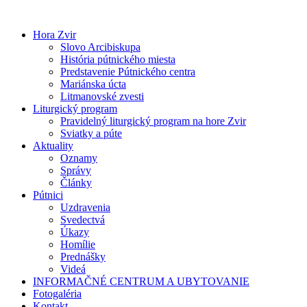
Preskočiť
na
Hora Zvir
obsah
Slovo Arcibiskupa
História pútnického miesta
Predstavenie Pútnického centra
Mariánska úcta
Litmanovské zvesti
Liturgický program
Pravidelný liturgický program na hore Zvir
Sviatky a púte
Aktuality
Oznamy
Správy
Články
Pútnici
Uzdravenia
Svedectvá
Úkazy
Homílie
Prednášky
Videá
INFORMAČNÉ CENTRUM A UBYTOVANIE
Fotogaléria
Kontakt