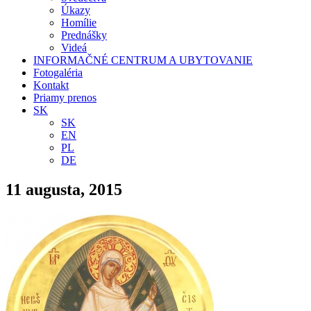
Úkazy
Homílie
Prednášky
Videá
INFORMAČNÉ CENTRUM A UBYTOVANIE
Fotogaléria
Kontakt
Priamy prenos
SK
SK
EN
PL
DE
11 augusta, 2015