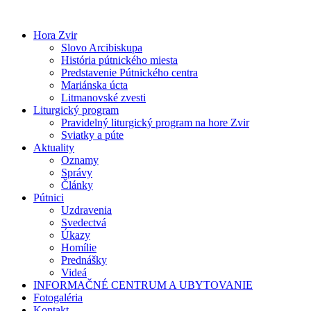
Preskočiť
na
Hora Zvir
obsah
Slovo Arcibiskupa
História pútnického miesta
Predstavenie Pútnického centra
Mariánska úcta
Litmanovské zvesti
Liturgický program
Pravidelný liturgický program na hore Zvir
Sviatky a púte
Aktuality
Oznamy
Správy
Články
Pútnici
Uzdravenia
Svedectvá
Úkazy
Homílie
Prednášky
Videá
INFORMAČNÉ CENTRUM A UBYTOVANIE
Fotogaléria
Kontakt