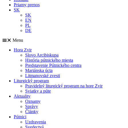
Priamy prenos
SK
SK
EN
PL
DE
Menu
Hora Zvir
Slovo Arcibiskupa
História pútnického miesta
Predstavenie Pútnického centra
Mariánska úcta
Litmanovské zvesti
Liturgický program
Pravidelný liturgický program na hore Zvir
Sviatky a púte
Aktuality
Oznamy
Správy
Články
Pútnici
Uzdravenia
Svedectvá