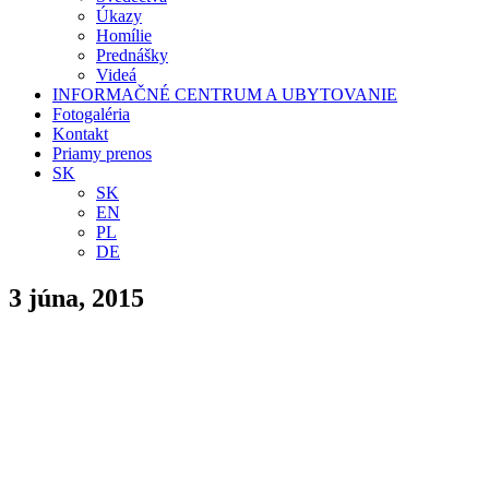
Úkazy
Homílie
Prednášky
Videá
INFORMAČNÉ CENTRUM A UBYTOVANIE
Fotogaléria
Kontakt
Priamy prenos
SK
SK
EN
PL
DE
3 júna, 2015