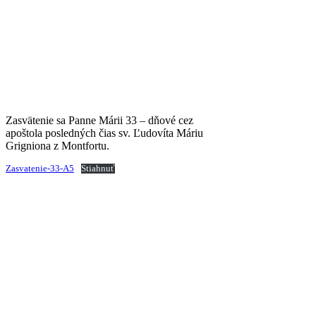
Zasvätenie sa Panne Márii 33 – dňové cez
apoštola posledných čias sv. Ľudovíta Máriu
Grigniona z Montfortu.
Zasvatenie-33-A5
Stiahnuť