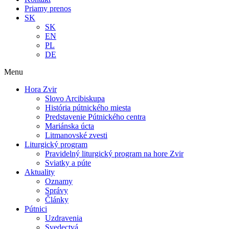
Priamy prenos
SK
SK
EN
PL
DE
Menu
Hora Zvir
Slovo Arcibiskupa
História pútnického miesta
Predstavenie Pútnického centra
Mariánska úcta
Litmanovské zvesti
Liturgický program
Pravidelný liturgický program na hore Zvir
Sviatky a púte
Aktuality
Oznamy
Správy
Články
Pútnici
Uzdravenia
Svedectvá