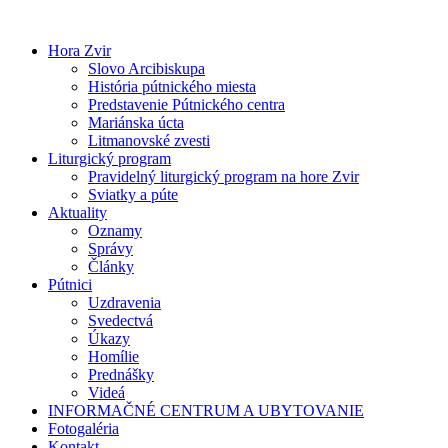
Preskočiť
na
Hora Zvir
obsah
Slovo Arcibiskupa
História pútnického miesta
Predstavenie Pútnického centra
Mariánska úcta
Litmanovské zvesti
Liturgický program
Pravidelný liturgický program na hore Zvir
Sviatky a púte
Aktuality
Oznamy
Správy
Články
Pútnici
Uzdravenia
Svedectvá
Úkazy
Homílie
Prednášky
Videá
INFORMAČNÉ CENTRUM A UBYTOVANIE
Fotogaléria
Kontakt