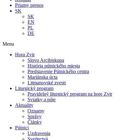
Priamy prenos
SK
SK
EN
PL
DE
Menu
Hora Zvir
Slovo Arcibiskupa
História pútnického miesta
Predstavenie Pútnického centra
Mariánska úcta
Litmanovské zvesti
Liturgický program
Pravidelný liturgický program na hore Zvir
Sviatky a púte
Aktuality
Oznamy
Správy
Články
Pútnici
Uzdravenia
Svedectvá