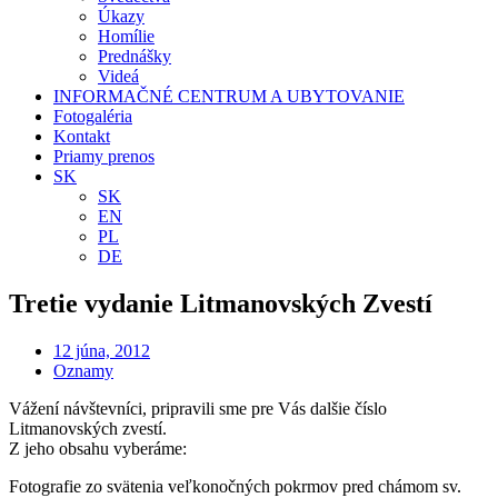
Úkazy
Homílie
Prednášky
Videá
INFORMAČNÉ CENTRUM A UBYTOVANIE
Fotogaléria
Kontakt
Priamy prenos
SK
SK
EN
PL
DE
Tretie vydanie Litmanovských Zvestí
12 júna, 2012
Oznamy
Vážení návštevníci, pripravili sme pre Vás dalšie číslo
Litmanovských zvestí.
Z jeho obsahu vyberáme:
Fotografie zo svätenia veľkonočných pokrmov pred chámom sv.