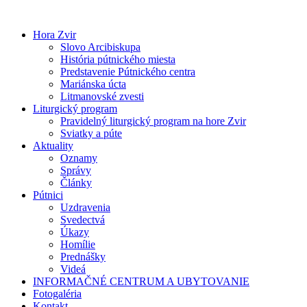
Preskočiť
na
Hora Zvir
obsah
Slovo Arcibiskupa
História pútnického miesta
Predstavenie Pútnického centra
Mariánska úcta
Litmanovské zvesti
Liturgický program
Pravidelný liturgický program na hore Zvir
Sviatky a púte
Aktuality
Oznamy
Správy
Články
Pútnici
Uzdravenia
Svedectvá
Úkazy
Homílie
Prednášky
Videá
INFORMAČNÉ CENTRUM A UBYTOVANIE
Fotogaléria
Kontakt