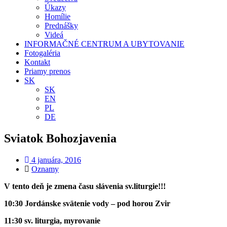
Úkazy
Homílie
Prednášky
Videá
INFORMAČNÉ CENTRUM A UBYTOVANIE
Fotogaléria
Kontakt
Priamy prenos
SK
SK
EN
PL
DE
Sviatok Bohozjavenia
4 januára, 2016
Oznamy
V tento deň je zmena času slávenia sv.liturgie!!!
10:30 Jordánske svätenie vody – pod horou Zvir
11:30 sv. liturgia, myrovanie