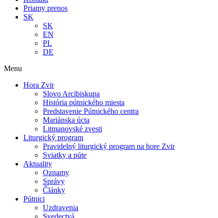
Priamy prenos
SK
SK
EN
PL
DE
Menu
Hora Zvir
Slovo Arcibiskupa
História pútnického miesta
Predstavenie Pútnického centra
Mariánska úcta
Litmanovské zvesti
Liturgický program
Pravidelný liturgický program na hore Zvir
Sviatky a púte
Aktuality
Oznamy
Správy
Články
Pútnici
Uzdravenia
Svedectvá