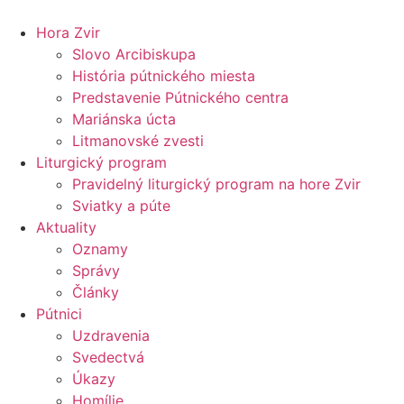
Preskočiť
na
Hora Zvir
obsah
Slovo Arcibiskupa
História pútnického miesta
Predstavenie Pútnického centra
Mariánska úcta
Litmanovské zvesti
Liturgický program
Pravidelný liturgický program na hore Zvir
Sviatky a púte
Aktuality
Oznamy
Správy
Články
Pútnici
Uzdravenia
Svedectvá
Úkazy
Homílie