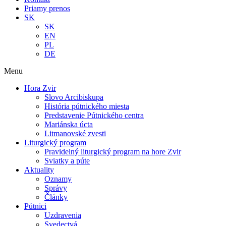
Priamy prenos
SK
SK
EN
PL
DE
Menu
Hora Zvir
Slovo Arcibiskupa
História pútnického miesta
Predstavenie Pútnického centra
Mariánska úcta
Litmanovské zvesti
Liturgický program
Pravidelný liturgický program na hore Zvir
Sviatky a púte
Aktuality
Oznamy
Správy
Články
Pútnici
Uzdravenia
Svedectvá