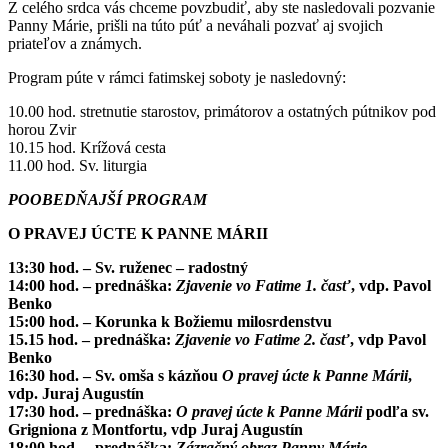
Z celého srdca vás chceme povzbudiť, aby ste nasledovali pozvanie
Panny Márie, prišli na túto púť a neváhali pozvať aj svojich
priateľov a známych.
Program púte v rámci fatimskej soboty je nasledovný:
10.00 hod. stretnutie starostov, primátorov a ostatných pútnikov pod
horou Zvir
10.15 hod. Krížová cesta
11.00 hod. Sv. liturgia
POOBEDŇAJŠÍ PROGRAM
O PRAVEJ ÚCTE K PANNE MÁRII
13:30 hod.
– Sv. ruženec – radostný
14:00 hod.
– prednáška:
Zjavenie vo Fatime 1. časť
, vdp. Pavol
Benko
15:00 hod.
– Korunka k Božiemu milosrdenstvu
15.15 hod.
– prednáška:
Zjavenie vo Fatime 2. časť
, vdp Pavol
Benko
16:30 hod.
– Sv. omša s kázňou
O pravej úcte k Panne Márii
,
vdp. Juraj Augustín
17:30 hod.
– prednáška:
O pravej úcte k Panne Márii
podľa sv.
Grigniona z Montfortu, vdp Juraj Augustín
18:00 hod.
– prednáška:
Zázračný obraz Panny Márie