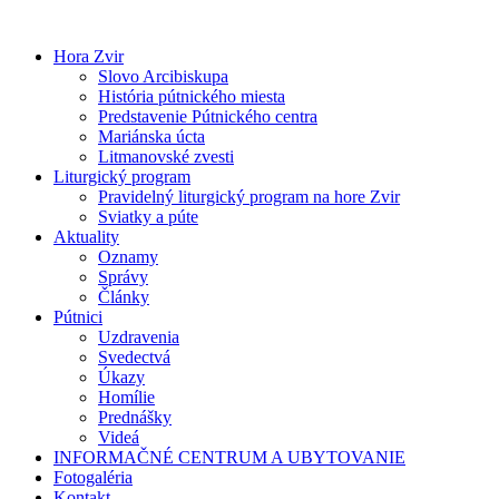
Preskočiť
na
Hora Zvir
obsah
Slovo Arcibiskupa
História pútnického miesta
Predstavenie Pútnického centra
Mariánska úcta
Litmanovské zvesti
Liturgický program
Pravidelný liturgický program na hore Zvir
Sviatky a púte
Aktuality
Oznamy
Správy
Články
Pútnici
Uzdravenia
Svedectvá
Úkazy
Homílie
Prednášky
Videá
INFORMAČNÉ CENTRUM A UBYTOVANIE
Fotogaléria
Kontakt