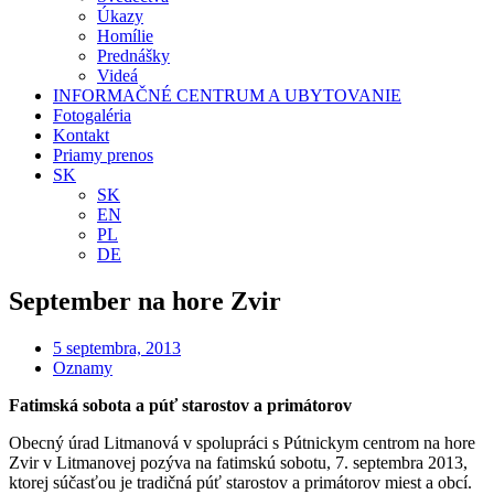
Úkazy
Homílie
Prednášky
Videá
INFORMAČNÉ CENTRUM A UBYTOVANIE
Fotogaléria
Kontakt
Priamy prenos
SK
SK
EN
PL
DE
September na hore Zvir
5 septembra, 2013
Oznamy
Fatimská sobota a púť starostov a primátorov
Obecný úrad Litmanová v spolupráci s Pútnickym centrom na hore
Zvir v Litmanovej pozýva na fatimskú sobotu, 7. septembra 2013,
ktorej súčasťou je tradičná púť starostov a primátorov miest a obcí.