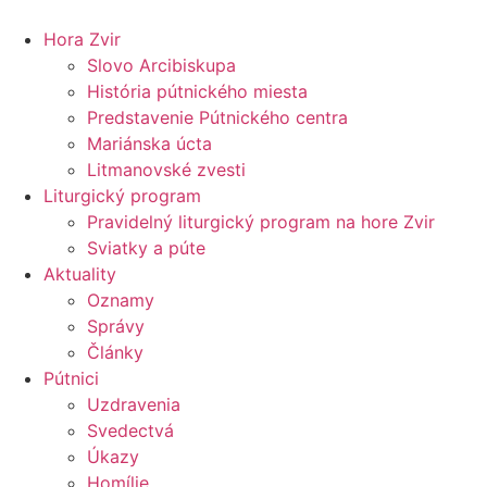
Preskočiť
na
Hora Zvir
obsah
Slovo Arcibiskupa
História pútnického miesta
Predstavenie Pútnického centra
Mariánska úcta
Litmanovské zvesti
Liturgický program
Pravidelný liturgický program na hore Zvir
Sviatky a púte
Aktuality
Oznamy
Správy
Články
Pútnici
Uzdravenia
Svedectvá
Úkazy
Homílie