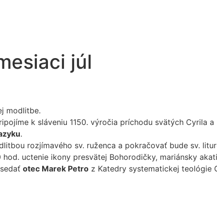
mesiaci júl
j modlitbe.
ripojíme k sláveniu 1150. výročia príchodu svätých Cyrila 
azyku
.
itbou rozjímavého sv. ruženca a pokračovať bude sv. litur
 hod. uctenie ikony presvätej Bohorodičky, mariánsky akati
edsedať
otec Marek Petro
z Katedry systematickej teológie G