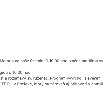
a Metoda na naše územie. O 10.00 hod. začne modlitba sv.
giou o 10.30 hod.
st a rozjímavý sv. ruženec. Program vyvrcholí slávením
TF PU v Prešove, ktorý sa zároveň aj prihovorí v homílii.