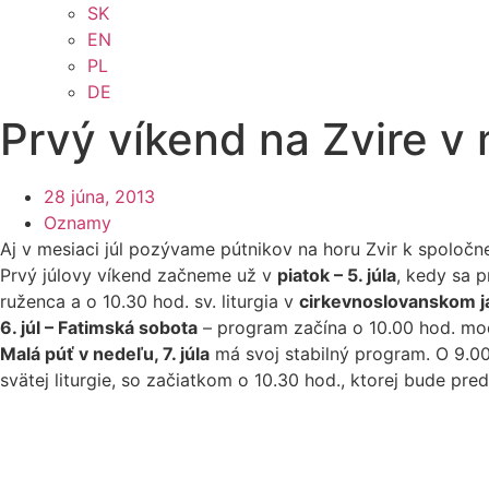
SK
EN
PL
DE
Prvý víkend na Zvire v 
28 júna, 2013
Oznamy
Aj v mesiaci júl pozývame pútnikov na horu Zvir k spoločne
Prvý júlovy víkend začneme už v
piatok – 5. júla
, kedy sa p
ruženca a o 10.30 hod. sv. liturgia v
cirkevnoslovanskom j
6. júl – Fatimská sobota
– program začína o 10.00 hod. modl
Malá púť v nedeľu, 7. júla
má svoj stabilný program. O 9.00
svätej liturgie, so začiatkom o 10.30 hod., ktorej bude pr