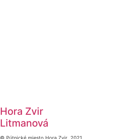
Hora Zvir
Litmanová
© Pútnické miesto Hora Zvir 2021