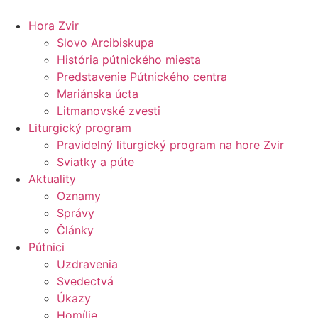
Preskočiť
na
Hora Zvir
obsah
Slovo Arcibiskupa
História pútnického miesta
Predstavenie Pútnického centra
Mariánska úcta
Litmanovské zvesti
Liturgický program
Pravidelný liturgický program na hore Zvir
Sviatky a púte
Aktuality
Oznamy
Správy
Články
Pútnici
Uzdravenia
Svedectvá
Úkazy
Homílie