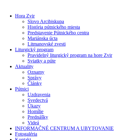
Preskočiť
na
Hora Zvir
obsah
Slovo Arcibiskupa
História pútnického miesta
Predstavenie Pútnického centra
Mariánska úcta
Litmanovské zvesti
Liturgický program
Pravidelný liturgický program na hore Zvir
Sviatky a púte
Aktuality
Oznamy
Správy
Články
Pútnici
Uzdravenia
Svedectvá
Úkazy
Homílie
Prednášky
Videá
INFORMAČNÉ CENTRUM A UBYTOVANIE
Fotogaléria
Kontakt