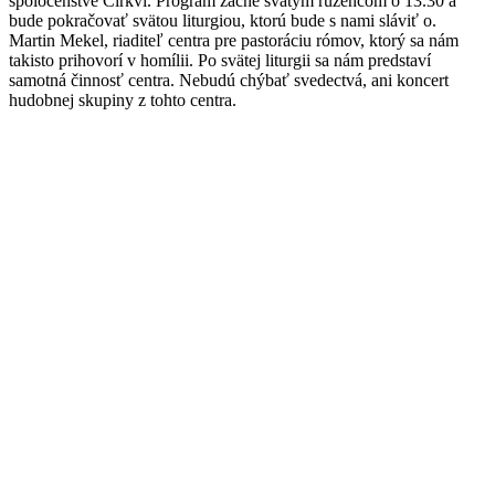
spoločenstve Cirkvi. Program začne svätým ružencom o 13.30 a
bude pokračovať svätou liturgiou, ktorú bude s nami sláviť o.
Martin Mekel, riaditeľ centra pre pastoráciu rómov, ktorý sa nám
takisto prihovorí v homílii. Po svätej liturgii sa nám predstaví
samotná činnosť centra. Nebudú chýbať svedectvá, ani koncert
hudobnej skupiny z tohto centra.