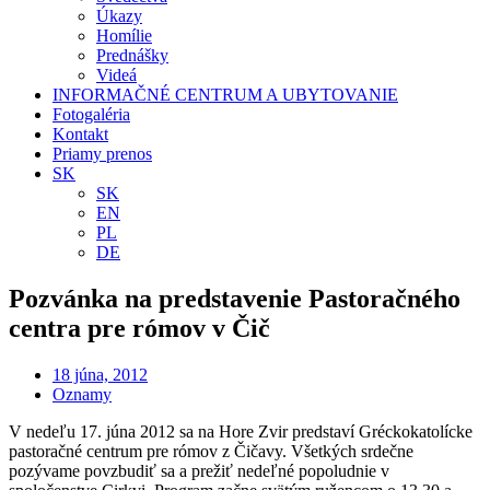
Úkazy
Homílie
Prednášky
Videá
INFORMAČNÉ CENTRUM A UBYTOVANIE
Fotogaléria
Kontakt
Priamy prenos
SK
SK
EN
PL
DE
Pozvánka na predstavenie Pastoračného
centra pre rómov v Čič
18 júna, 2012
Oznamy
V nedeľu 17. júna 2012 sa na Hore Zvir predstaví Gréckokatolícke
pastoračné centrum pre rómov z Čičavy. Všetkých srdečne
pozývame povzbudiť sa a prežiť nedeľné popoludnie v