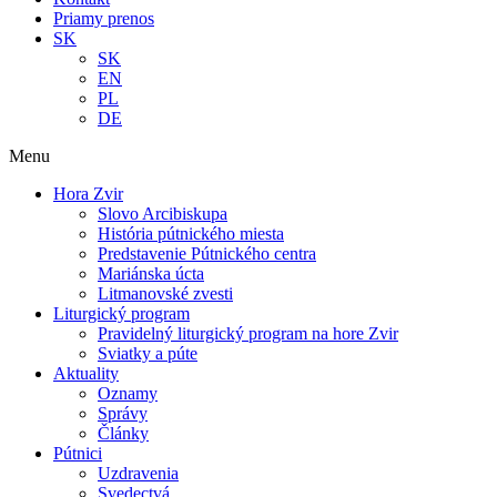
Priamy prenos
SK
SK
EN
PL
DE
Menu
Hora Zvir
Slovo Arcibiskupa
História pútnického miesta
Predstavenie Pútnického centra
Mariánska úcta
Litmanovské zvesti
Liturgický program
Pravidelný liturgický program na hore Zvir
Sviatky a púte
Aktuality
Oznamy
Správy
Články
Pútnici
Uzdravenia
Svedectvá