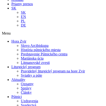
Priamy prenos
SK
SK
EN
PL
DE
Menu
Hora Zvir
Slovo Arcibiskupa
História pútnického miesta
Predstavenie Pútnického centra
Mariánska úcta
Litmanovské zvesti
Liturgický program
Pravidelný liturgický program na hore Zvir
Sviatky a púte
Aktuality
Oznamy
Správy
Články
Pútnici
Uzdravenia
Svedectvá