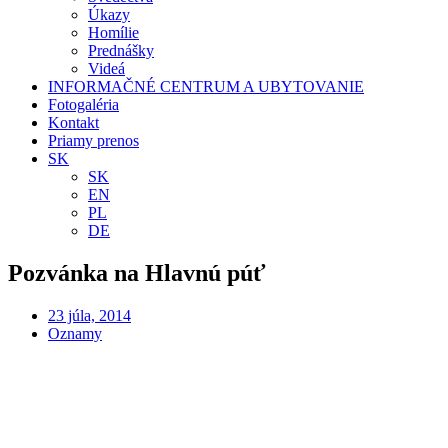
Úkazy
Homílie
Prednášky
Videá
INFORMAČNÉ CENTRUM A UBYTOVANIE
Fotogaléria
Kontakt
Priamy prenos
SK
SK
EN
PL
DE
Pozvánka na Hlavnú púť
23 júla, 2014
Oznamy