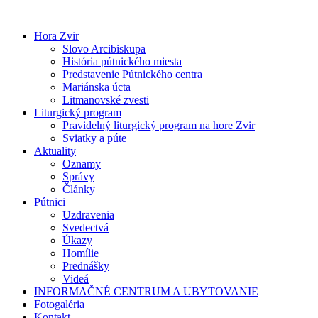
Preskočiť
na
Hora Zvir
obsah
Slovo Arcibiskupa
História pútnického miesta
Predstavenie Pútnického centra
Mariánska úcta
Litmanovské zvesti
Liturgický program
Pravidelný liturgický program na hore Zvir
Sviatky a púte
Aktuality
Oznamy
Správy
Články
Pútnici
Uzdravenia
Svedectvá
Úkazy
Homílie
Prednášky
Videá
INFORMAČNÉ CENTRUM A UBYTOVANIE
Fotogaléria
Kontakt