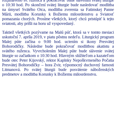
rozjímavého sv. ruženca a pokračovať bude slávením svätej liturgie
o 10:30 hod. Po skončení svätej liturgie bude nasledovať modlitba
na úmysel Svätého Otca, modlitba zverenia sa Fatimskej Panne
Márii, modlitba Korunky k Božiemu milosrdenstvu a Sviatosť
pomazania chorých. Prosíme všetkých, ktorý chcú pristúpiť k tejto
sviatosti, aby prišli na horu už vyspovedaný.
Taktiež všetkých pozývame na Malú púť, ktorá sa v tomto mesiaci
uskutoční 7. apríla 2019, v piatu pôstnu nedeľu. Liturgický program
Malej púte začína o 9:00 hod. uctením si ikony Presvätej
Bohorodičky. Následne bude pokračovať modlitbou akatistu a
svätého ruženca. Vyvrcholením Malej púte bude slávenie svätej
liturgie so začiatkom o 10:30 hod. Hlavným slúžiteľom a kazateľom
bude otec Peter Kijovský, rektor Kaplnky Nepoškvrneného Počatia
Presvätej Bohorodičky – hora Zvir, výpomocný duchovný farnosti
Litmanová. Po svätej liturgii bude posvätenie náboženských
predmetov a modlitba Korunky k Božiemu milosrdenstvu.