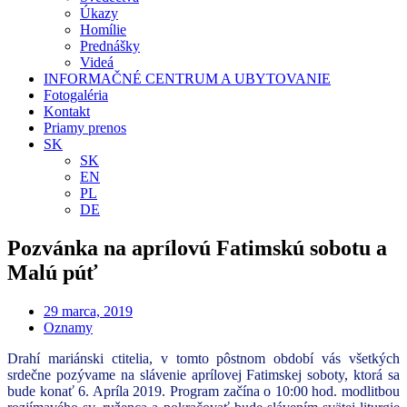
Úkazy
Homílie
Prednášky
Videá
INFORMAČNÉ CENTRUM A UBYTOVANIE
Fotogaléria
Kontakt
Priamy prenos
SK
SK
EN
PL
DE
Pozvánka na aprílovú Fatimskú sobotu a
Malú púť
29 marca, 2019
Oznamy
Drahí mariánski ctitelia, v tomto pôstnom období vás všetkých
srdečne pozývame na slávenie aprílovej Fatimskej soboty, ktorá sa
bude konať 6. Apríla 2019. Program začína o 10:00 hod. modlitbou