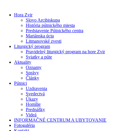
Preskočiť
na
Hora Zvir
obsah
Slovo Arcibiskupa
História pútnického miesta
Predstavenie Pútnického centra
Mariánska úcta
Litmanovské zvesti
Liturgický program
Pravidelný liturgický program na hore Zvir
Sviatky a púte
Aktuality
Oznamy
Správy
Články
Pútnici
Uzdravenia
Svedectvá
Úkazy
Homílie
Prednášky
Videá
INFORMAČNÉ CENTRUM A UBYTOVANIE
Fotogaléria
Kontakt