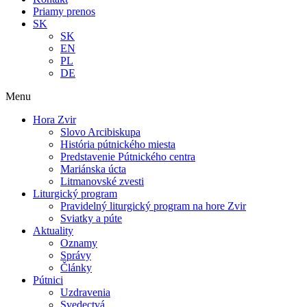
Priamy prenos
SK
SK
EN
PL
DE
Menu
Hora Zvir
Slovo Arcibiskupa
História pútnického miesta
Predstavenie Pútnického centra
Mariánska úcta
Litmanovské zvesti
Liturgický program
Pravidelný liturgický program na hore Zvir
Sviatky a púte
Aktuality
Oznamy
Správy
Články
Pútnici
Uzdravenia
Svedectvá