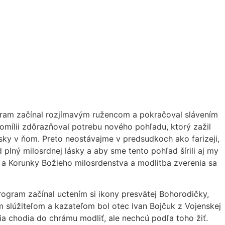
program začínal rozjímavým ružencom a pokračoval slávením
 homílii zdôrazňoval potrebu nového pohľadu, ktorý zažil
ásky v ňom. Preto neostávajme v predsudkoch ako farizeji,
d plný milosrdnej lásky a aby sme tento pohľad šírili aj my
 a Korunky Božieho milosrdenstva a modlitba zverenia sa
program začínal uctením si ikony presvätej Bohorodičky,
m slúžiteľom a kazateľom bol otec Ivan Bojčuk z Vojenskej
dia chodia do chrámu modliť, ale nechcú podľa toho žiť.