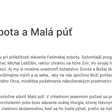
bota a Malá púť
ov pri príležitosti slávenia Fatimskej soboty. Sobotňajší 
otec Michal Leščišin, rektor chrámu na hore Zvir. Vo svojej
chorí. Aj my si musíme uvedomiť bohatstvo života a Božej l
e prijímajme iných a aj seba, aby na nás spočinul Boží pohľa
 Svätého Otca, modlitba požehnania náboženských predmetov
 spoločne slávili Malú púť. V chladnom jesennom počasí sa 
cholením púte bolo slávenie svätej liturgie, ktorej hlavný
l vlastnou skúsenosťou, keď sa ho ľudia pýtali, prečo sa ľu