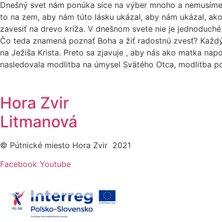
Dnešný svet nám ponúka síce na výber mnoho a nemusíme sa b
to na zem, aby nám túto lásku ukázal, aby nám ukázal, ako ž
zavesiť na drevo kríža. V dnešnom svete nie je jednoduch
Čo teda znamená poznať Boha a žiť radostnú zvesť? Každ
na Ježiša Krista. Preto sa zjavuje , aby nás ako matka napo
nasledovala modlitba na úmysel Svätého Otca, modlitba 
Hora Zvir
Litmanová
© Pútnické miesto Hora Zvir 2021
Facebook
Youtube