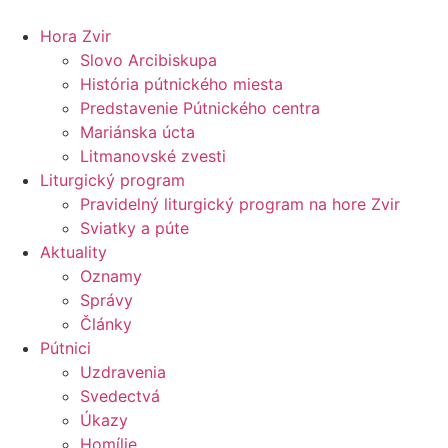
Preskočiť
na
Hora Zvir
obsah
Slovo Arcibiskupa
História pútnického miesta
Predstavenie Pútnického centra
Mariánska úcta
Litmanovské zvesti
Liturgický program
Pravidelný liturgický program na hore Zvir
Sviatky a púte
Aktuality
Oznamy
Správy
Články
Pútnici
Uzdravenia
Svedectvá
Úkazy
Homílie