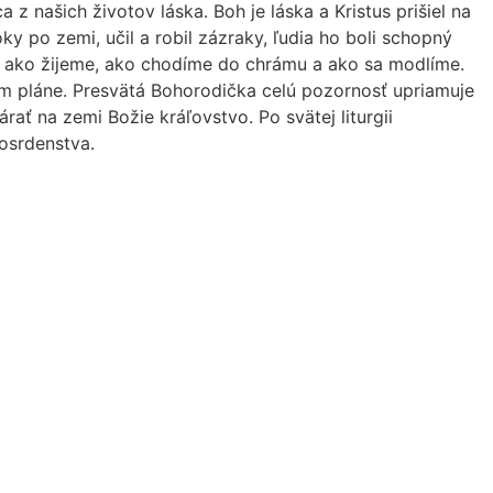
 našich životov láska. Boh je láska a Kristus prišiel na
ky po zemi, učil a robil zázraky, ľudia ho boli schopný
to ako žijeme, ako chodíme do chrámu a ako sa modlíme.
 pláne. Presvätá Bohorodička celú pozornosť upriamuje
rať na zemi Božie kráľovstvo. Po svätej liturgii
osrdenstva.