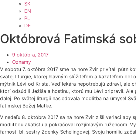
SK
EN
PL
DE
Októbrová Fatimská so
9 októbra, 2017
Oznamy
V sobotu 7. októbra 2017 sme na hore Zvir privítali pútnik
svätej liturgie, ktorej hlavným slúžiteľom a kazateľom bol 
mýtnik Lévi od Krista. Veď lekára nepotrebujú zdraví, ale 
ktorí odsúdili Ježiša a hostinu, ktorú mu Lévi pripravil. Al
ďalej. Po svätej liturgii nasledovala modlitba na úmysel
fatimskej Božej Matke.
V nedeľu 8. októbra 2017 sa na hore Zvir zišli veriaci aby
modlitbou akatistu a pokračoval rozjímavým ružencom. Vyvr
farnosti bl. sestry Zdenky Schelingovej. Svoju homíliu zača