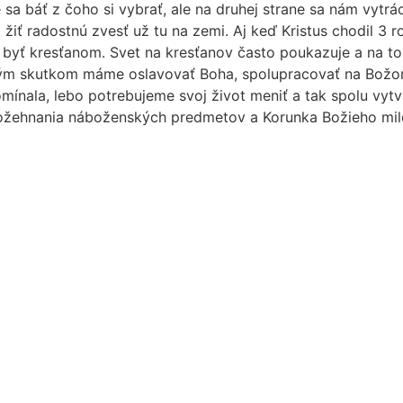
áť z čoho si vybrať, ale na druhej strane sa nám vytráca z
iť radostnú zvesť už tu na zemi. Aj keď Kristus chodil 3 ro
é byť kresťanom. Svet na kresťanov často poukazuje a na 
ým skutkom máme oslavovať Boha, spolupracovať na Božom
mínala, lebo potrebujeme svoj život meniť a tak spolu vytvá
požehnania náboženských predmetov a Korunka Božieho mil