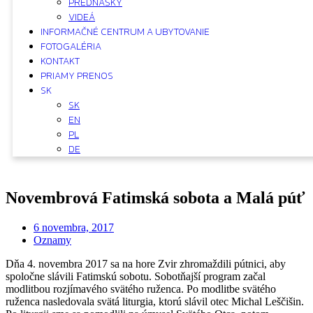
PREDNÁŠKY
VIDEÁ
INFORMAČNÉ CENTRUM A UBYTOVANIE
FOTOGALÉRIA
KONTAKT
PRIAMY PRENOS
SK
SK
EN
PL
DE
Novembrová Fatimská sobota a Malá púť
6 novembra, 2017
Oznamy
Dňa 4. novembra 2017 sa na hore Zvir zhromaždili pútnici, aby
spoločne slávili Fatimskú sobotu. Sobotňajší program začal
modlitbou rozjímavého svätého ruženca. Po modlitbe svätého
ruženca nasledovala svätá liturgia, ktorú slávil otec Michal Leščišin.