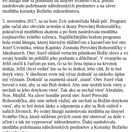
Po liturgii sme sa pomodlili na úmysel Svätého Otca, potom
nasledovalo požehnanie náboženských predmetov a na záver
modlitba korunky Božieho milosrdentsva.
5. novembra 2017, sa na hore Zvir uskutočnila Malá púť. Program
púte začal ako obvykle uctením si ikony Presvätej Bohorodičky,
pokračoval modlitbou akatistu a po ňom nasledovala modlitba
rozjímavého svätého ruženca. Najdôležitejším bodom programu
bola svätá liturgia, ktorej hlavným slúžiteľom a kazateľom bol otec
Jozef Urvinitka, rektor Kaplnky Zosnutia Presvätej Bohorodičky v
Jakubanoch. Otec Jozef ohlásil veriacim pútnikom Božie slovo a vo
svojej homílii im priblížil jeho podstatu a dôležitosť. V evanjeliu sa
Ježiš otočil k ľuďom po tom, čo sa ho žena trpiaca na krvotok
dotkla. Ježiš chcel vedieť kto sa ho to dotkol, lebo cítil, že to bol
dotyk viery. V dnešnom svete má výraz dotknúť sa niekoho úplne
iný význam. Dotknúť sa znamená uraziť, zraniť. Otec Jozef však
hovorí o tom, aby sa nás Boh dotkol. Aby sme urobili krok viery a
nechali sa jeho dotykom viesť. Tak ako sa nechal viesť Abrahám,
Noe, Mojžiš. Na záver homílie prosil otec Jozef Presvätú
Bohorodičku, aby sme neboli vlažní, ale nechali sa Božím dotykom
viesť, aby to bol dotyk lásky a odpustenia a aby sa Boh oslávil v
našich životoch. Po svätej liturgii nasledovala modlitba na úmysel
Svätého Otca, ktorú môžeme prvých osem dní obetovať za duše v
očistci a tak im vyprosovať milosrdenstvo. Ďalej nasledovala
modlitba požehnania náboženských predmetov a Korunky Božieho