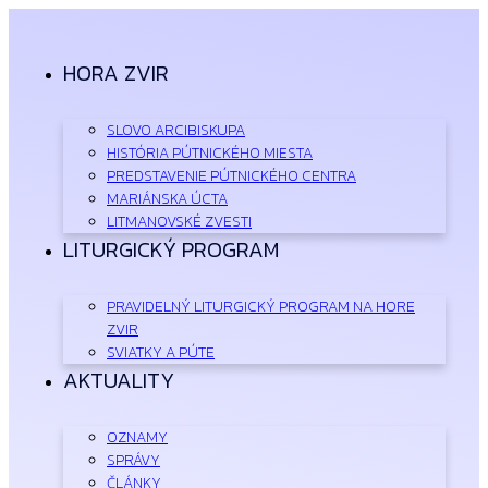
Preskočiť
na
obsah
HORA ZVIR
SLOVO ARCIBISKUPA
HISTÓRIA PÚTNICKÉHO MIESTA
PREDSTAVENIE PÚTNICKÉHO CENTRA
MARIÁNSKA ÚCTA
LITMANOVSKÉ ZVESTI
LITURGICKÝ PROGRAM
PRAVIDELNÝ LITURGICKÝ PROGRAM NA HORE
ZVIR
SVIATKY A PÚTE
AKTUALITY
OZNAMY
SPRÁVY
ČLÁNKY