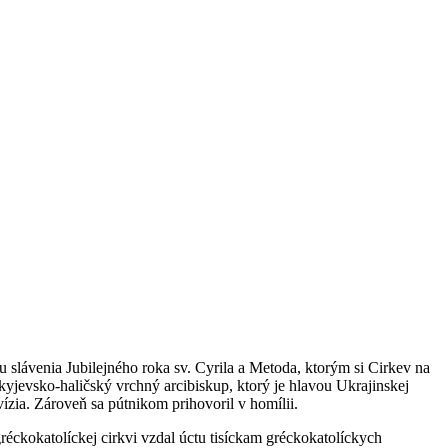
 slávenia Jubilejného roka sv. Cyrila a Metoda, ktorým si Cirkev na
yjevsko-haličský vrchný arcibiskup, ktorý je hlavou Ukrajinskej
vízia. Zároveň sa pútnikom prihovoril v homílii.
réckokatolíckej cirkvi vzdal úctu tisíckam gréckokatolíckych