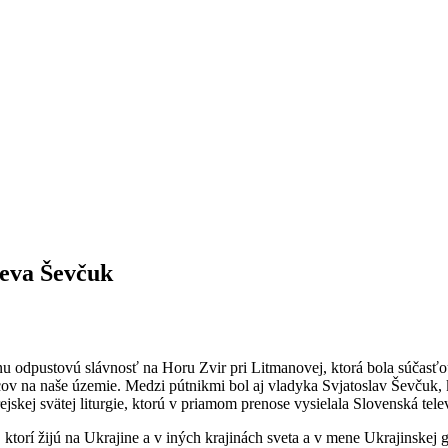
jeva Ševčuk
u odpustovú slávnosť na Horu Zvir pri Litmanovej, ktorá bola súčasťou
v na naše územie. Medzi pútnikmi bol aj vladyka Svjatoslav Ševčuk, k
jskej svätej liturgie, ktorú v priamom prenose vysielala Slovenská tele
ktorí žijú na Ukrajine a v iných krajinách sveta a v mene Ukrajinskej g