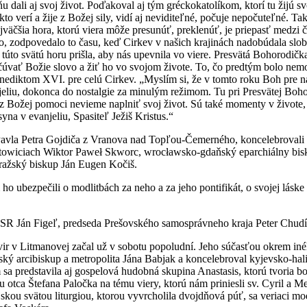
 ňu dali aj svoj život. Poďakoval aj tým gréckokatolíkom, ktorí tu žijú 
kto verí a žije z Božej sily, vidí aj neviditeľné, počuje nepočuteľné. T
jväčšia hora, ktorú viera môže presunúť, preklenúť, je priepasť medz
to, zodpovedalo to času, keď Cirkev v našich krajinách nadobúdala slo
a túto svätú horu prišla, aby nás upevnila vo viere. Presvätá Bohorodi
očúvať Božie slovo a žiť ho vo svojom živote. To, čo predtým bolo nemo
iktom XVI. pre celú Cirkev. „Myslím si, že v tomto roku Boh pre nás
liu, dokonca do nostalgie za minulým režimom. Tu pri Presvätej Bohorod
že bez Božej pomoci nevieme naplniť svoj život. Sú také momenty v živote
na v evanjeliu, Spasiteľ Ježiš Kristus.“
avla Petra Gojdiča z Vranova nad Topľou-Čemerného, koncelebrovali ďal
 Katowiciach Wiktor Paweł Skworc, wrocławsko-gdaňský eparchiálny bi
ražský biskup Ján Eugen Kočiš.
ho ubezpečili o modlitbách za neho a za jeho pontifikát, o svojej lásk
 SR Ján Figeľ, predseda Prešovského samosprávneho kraja Peter Chudík 
r v Litmanovej začal už v sobotu popoludní. Jeho súčasťou okrem inéh
šovský arcibiskup a metropolita Jána Babjak a koncelebroval kyjevsko-h
sa predstavila aj gospelová hudobná skupina Anastasis, ktorú tvoria 
 otca Štefana Paločka na tému viery, ktorú nám priniesli sv. Cyril a Me
jskou svätou liturgiou, ktorou vyvrcholila dvojdňová púť, sa veriaci mod