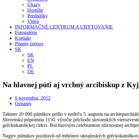
Úkazy
Homílie
Prednášky
Videá
INFORMAČNÉ CENTRUM A UBYTOVANIE
Fotogaléria
Kontakt
Priamy prenos
SK
SK
EN
PL
DE
Na hlavnej púti aj vrchný arcibiskup z Ky
6 novembra, 2012
Oznamy
Takmer 20 000 pútnikov prišlo v nedeľu 5. augusta na archieparchiáln
Slovensku pripomína 1150. výročie príchodu slovanských vierozvestco
gréckokatolíckej cirkvi. Bol hlavným celebrantom slávnostnej archijere
Najprv pútnikov pozdravil od miliónov ukrajinských gréckokatolíkov, 