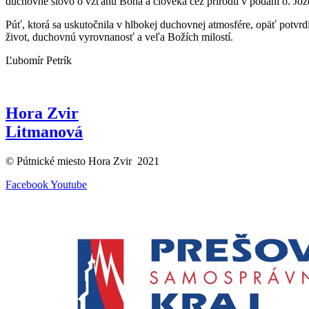
duchovné slovo o vzťahu Boha a človeka cez prírodu v podaní o. Joz
Púť, ktorá sa uskutočnila v hlbokej duchovnej atmosfére, opäť potvr
život, duchovnú vyrovnanosť a veľa Božích milostí.
Ľubomír Petrík
Hora Zvir
Litmanová
© Pútnické miesto Hora Zvir 2021
Facebook
Youtube