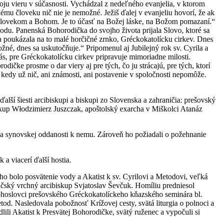
svoju vieru v súčasnosti. Vychádzal z nedeľného evanjelia, v ktorom
akému človeku nič nie je nemožné. Ježiš ďalej v evanjeliu hovorí, že ak
i človekom a Bohom. Je to účasť na Božej láske, na Božom pomazaní.“
bodu. Panenská Bohorodička do svojho života prijala Slovo, ktoré sa
čka poukázala na to malé horčičné zrnko, Gréckokatolícku cirkev. Dnes
žné, dnes sa uskutočňuje.“ Pripomenul aj Jubilejný rok sv. Cyrila a
, pre Gréckokatolícku cirkev pripravuje mimoriadne milosti.
ičke prosme o dar viery aj pre tých, čo ju strácajú, pre tých, ktorí
, kedy už nič, ani známosti, ani postavenie v spoločnosti nepomôže.
ší šiesti arcibiskupi a biskupi zo Slovenska a zahraničia: prešovský
skup Włodzimierz Juszczak, apoštolský exarcha v Miškolci Atanáz
e a synovskej oddanosti k nemu. Zároveň ho požiadali o požehnanie
a viacerí ďalší hostia.
o bolo posvätenie vody a Akatist k sv. Cyrilovi a Metodovi, veľká
aličský vrchný arcibiskup Svjatoslav Ševčuk. Homíliu predniesol
bohoslovci prešovského Gréckokatolíckeho kňazského seminára bl.
tod. Nasledovala pobožnosť Krížovej cesty, svätá liturgia o polnoci a
lili Akatist k Presvätej Bohorodičke, svätý ruženec a vypočuli si