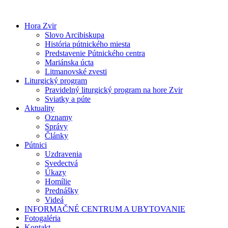
Preskočiť
na
Hora Zvir
obsah
Slovo Arcibiskupa
História pútnického miesta
Predstavenie Pútnického centra
Mariánska úcta
Litmanovské zvesti
Liturgický program
Pravidelný liturgický program na hore Zvir
Sviatky a púte
Aktuality
Oznamy
Správy
Články
Pútnici
Uzdravenia
Svedectvá
Úkazy
Homílie
Prednášky
Videá
INFORMAČNÉ CENTRUM A UBYTOVANIE
Fotogaléria
Kontakt