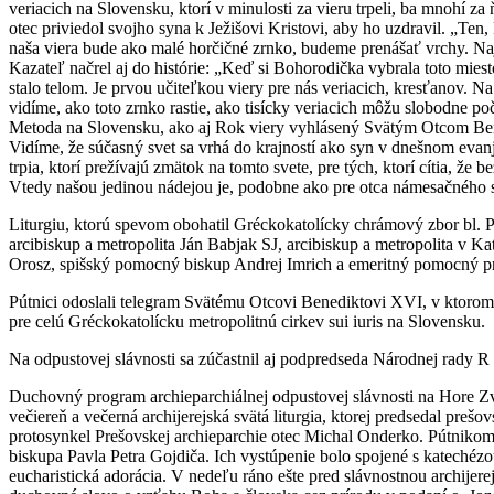
veriacich na Slovensku, ktorí v minulosti za vieru trpeli, ba mnohí za
otec priviedol svojho syna k Ježišovi Kristovi, aby ho uzdravil. „Ten, 
naša viera bude ako malé horčičné zrnko, budeme prenášať vrchy. Na
Kazateľ načrel aj do histórie: „Keď si Bohorodička vybrala toto mies
stalo telom. Je prvou učiteľkou viery pre nás veriacich, kresťanov. N
vidíme, ako toto zrnko rastie, ako tisícky veriacich môžu slobodne p
Metoda na Slovensku, ako aj Rok viery vyhlásený Svätým Otcom Bened
Vidíme, že súčasný svet sa vrhá do krajností ako syn v dnešnom evanje
trpia, ktorí prežívajú zmätok na tomto svete, pre tých, ktorí cítia, 
Vtedy našou jedinou nádejou je, podobne ako pre otca námesačného sy
Liturgiu, ktorú spevom obohatil Gréckokatolícky chrámový zbor bl. P
arcibiskup a metropolita Ján Babjak SJ, arcibiskup a metropolita v
Orosz, spišský pomocný biskup Andrej Imrich a emeritný pomocný p
Pútnici odoslali telegram Svätému Otcovi Benediktovi XVI, v ktorom 
pre celú Gréckokatolícku metropolitnú cirkev sui iuris na Slovensku.
Na odpustovej slávnosti sa zúčastnil aj podpredseda Národnej rady R
Duchovný program archieparchiálnej odpustovej slávnosti na Hore Zvi
večiereň a večerná archijerejská svätá liturgia, ktorej predsedal pre
protosynkel Prešovskej archieparchie otec Michal Onderko. Pútnikom 
biskupa Pavla Petra Gojdiča. Ich vystúpenie bolo spojené s katechézou
eucharistická adorácia. V nedeľu ráno ešte pred slávnostnou archijere