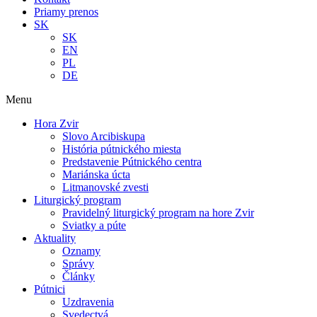
Priamy prenos
SK
SK
EN
PL
DE
Menu
Hora Zvir
Slovo Arcibiskupa
História pútnického miesta
Predstavenie Pútnického centra
Mariánska úcta
Litmanovské zvesti
Liturgický program
Pravidelný liturgický program na hore Zvir
Sviatky a púte
Aktuality
Oznamy
Správy
Články
Pútnici
Uzdravenia
Svedectvá