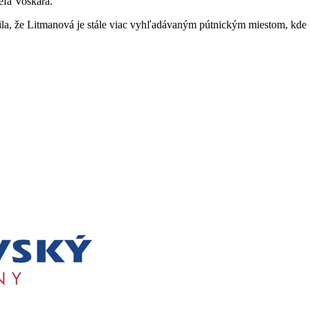
efa Voskára.
dila, že Litmanová je stále viac vyhľadávaným pútnickým miestom, kde 