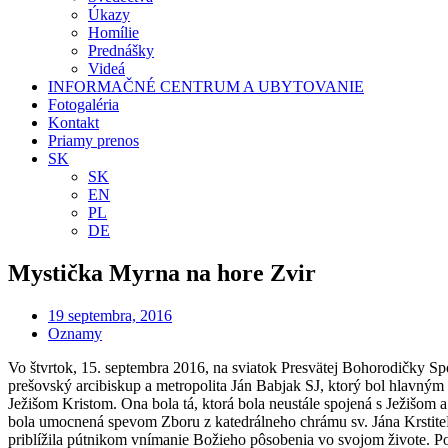
Úkazy
Homílie
Prednášky
Videá
INFORMAČNÉ CENTRUM A UBYTOVANIE
Fotogaléria
Kontakt
Priamy prenos
SK
SK
EN
PL
DE
Mystička Myrna na hore Zvir
19 septembra, 2016
Oznamy
Vo štvrtok, 15. septembra 2016, na sviatok Presvätej Bohorodičky Spol
prešovský arcibiskup a metropolita Ján Babjak SJ, ktorý bol hlavným
Ježišom Kristom. Ona bola tá, ktorá bola neustále spojená s Ježišom a 
bola umocnená spevom Zboru z katedrálneho chrámu sv. Jána Krstiteľa
priblížila pútnikom vnímanie Božieho pôsobenia vo svojom živote. Po 