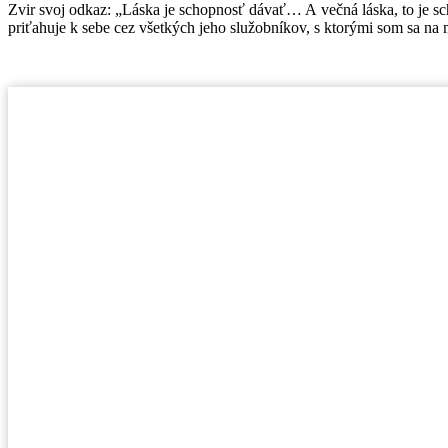
Zvir svoj odkaz: „Láska je schopnosť dávať… A večná láska, to je s
priťahuje k sebe cez všetkých jeho služobníkov, s ktorými som sa na 