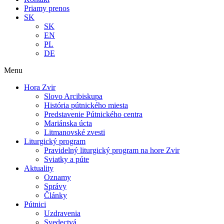
Priamy prenos
SK
SK
EN
PL
DE
Menu
Hora Zvir
Slovo Arcibiskupa
História pútnického miesta
Predstavenie Pútnického centra
Mariánska úcta
Litmanovské zvesti
Liturgický program
Pravidelný liturgický program na hore Zvir
Sviatky a púte
Aktuality
Oznamy
Správy
Články
Pútnici
Uzdravenia
Svedectvá