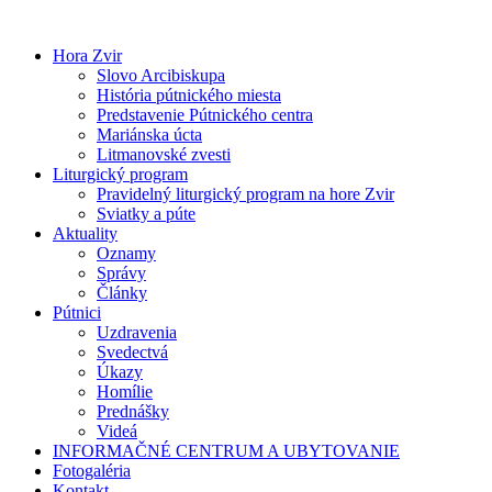
Preskočiť
na
Hora Zvir
obsah
Slovo Arcibiskupa
História pútnického miesta
Predstavenie Pútnického centra
Mariánska úcta
Litmanovské zvesti
Liturgický program
Pravidelný liturgický program na hore Zvir
Sviatky a púte
Aktuality
Oznamy
Správy
Články
Pútnici
Uzdravenia
Svedectvá
Úkazy
Homílie
Prednášky
Videá
INFORMAČNÉ CENTRUM A UBYTOVANIE
Fotogaléria
Kontakt