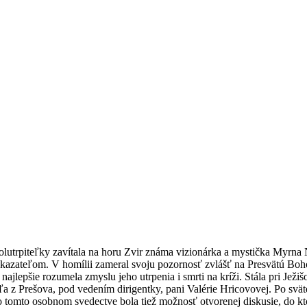
utrpiteľky zavítala na horu Zvir známa vizionárka a mystička Myrna Naz
 kazateľom. V homílii zameral svoju pozornosť zvlášť na Presvätú Boh
najlepšie rozumela zmyslu jeho utrpenia i smrti na kríži. Stála pri Jež
 z Prešova, pod vedením dirigentky, pani Valérie Hricovovej. Po svät
tomto osobnom svedectve bola tiež možnosť otvorenej diskusie, do ktor