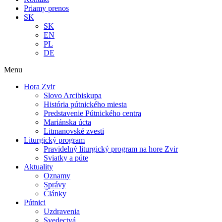
Priamy prenos
SK
SK
EN
PL
DE
Menu
Hora Zvir
Slovo Arcibiskupa
História pútnického miesta
Predstavenie Pútnického centra
Mariánska úcta
Litmanovské zvesti
Liturgický program
Pravidelný liturgický program na hore Zvir
Sviatky a púte
Aktuality
Oznamy
Správy
Články
Pútnici
Uzdravenia
Svedectvá