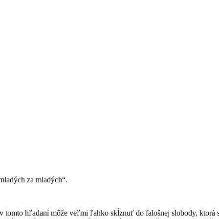
 mladých za mladých“.
v tomto hľadaní môže veľmi ľahko skĺznuť do falošnej slobody, ktorá s