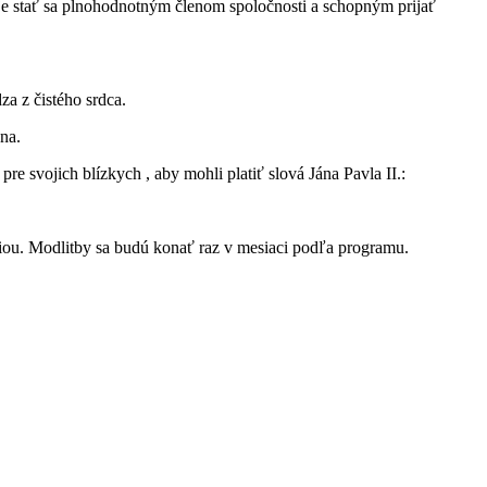
ňuje stať sa plnohodnotným členom spoločnosti a schopným prijať
a z čistého srdca.
na.
pre svojich blízkych , aby mohli platiť slová Jána Pavla II.:
giou. Modlitby sa budú konať raz v mesiaci podľa programu.