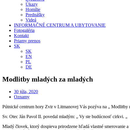
Úkazy
Homílie
Prednášky
Videá
INFORMAČNÉ CENTRUM A UBYTOVANIE
Fotogaléria
Kontakt
Priamy prenos
SK
SK
EN
PL
DE
Modlitby mladých za mladých
30 júla, 2020
Oznamy
Pútnické centrum hory Zvir v Litmanovej Vás pozýva na „ Modlitby
Sv. Otec Ján Pavol II. povedal mladým: „ Vy ste budúcnosť cirkvi. „
Mladý človek, ktorý dospieva prirodzene hľadá vlastné smerovanie a 