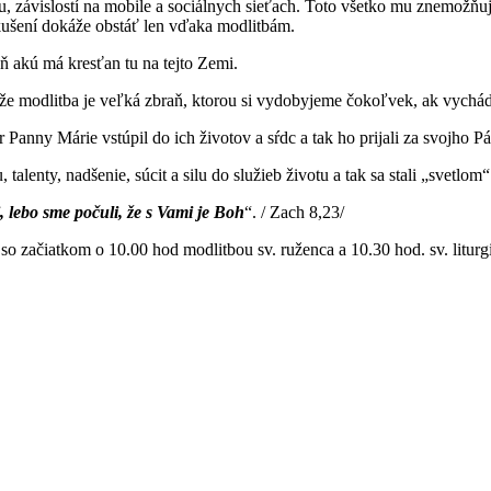
holu, závislostí na mobile a sociálnych sieťach. Toto všetko mu znemož
kušení dokáže obstáť len vďaka modlitbám.
ň akú má kresťan tu na tejto Zemi.
že modlitba je veľká zbraň, ktorou si vydobyjeme čokoľvek, ak vychádz
Panny Márie vstúpil do ich životov a sŕdc a tak ho prijali za svojho Pá
alenty, nadšenie, súcit a silu do služieb životu a tak sa stali „svetlom“ 
 lebo sme počuli, že s Vami je Boh
“. / Zach 8,23/
o začiatkom o 10.00 hod modlitbou sv. ruženca a 10.30 hod. sv. litur