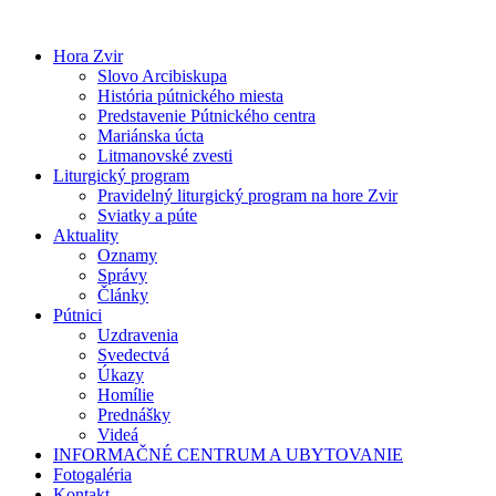
Preskočiť
na
Hora Zvir
obsah
Slovo Arcibiskupa
História pútnického miesta
Predstavenie Pútnického centra
Mariánska úcta
Litmanovské zvesti
Liturgický program
Pravidelný liturgický program na hore Zvir
Sviatky a púte
Aktuality
Oznamy
Správy
Články
Pútnici
Uzdravenia
Svedectvá
Úkazy
Homílie
Prednášky
Videá
INFORMAČNÉ CENTRUM A UBYTOVANIE
Fotogaléria
Kontakt