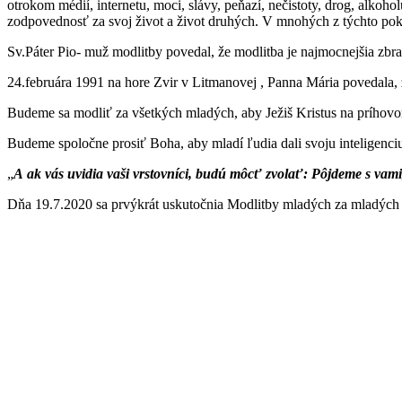
otrokom médií, internetu, moci, slávy, peňazí, nečistoty, drog, alko
zodpovednosť za svoj život a život druhých. V mnohých z týchto po
Sv.Páter Pio- muž modlitby povedal, že modlitba je najmocnejšia zbra
24.februára 1991 na hore Zvir v Litmanovej , Panna Mária povedala, 
Budeme sa modliť za všetkých mladých, aby Ježiš Kristus na príhovor 
Budeme spoločne prosiť Boha, aby mladí ľudia dali svoju inteligenciu, t
„
A ak vás uvidia vaši vrstovníci, budú môcť zvolať: Pôjdeme s vami,
Dňa 19.7.2020 sa prvýkrát uskutočnia Modlitby mladých za mladých s