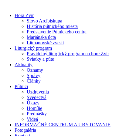
Preskočiť
na
Hora Zvir
obsah
Slovo Arcibiskupa
História pútnického miesta
Predstavenie Pútnického centra
Mariánska úcta
Litmanovské zvesti
Liturgický program
Pravidelný liturgický program na hore Zvir
Sviatky a púte
Aktuality
Oznamy
Správy
Články
Pútnici
Uzdravenia
Svedectvá
Úkazy
Homílie
Prednášky
Videá
INFORMAČNÉ CENTRUM A UBYTOVANIE
Fotogaléria
Kontakt