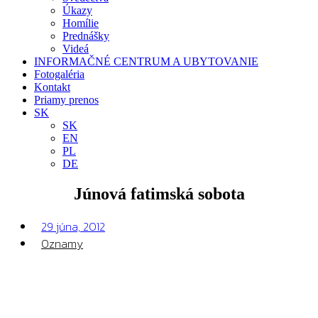
Úkazy
Homílie
Prednášky
Videá
INFORMAČNÉ CENTRUM A UBYTOVANIE
Fotogaléria
Kontakt
Priamy prenos
SK
SK
EN
PL
DE
Júnová fatimská sobota
29 júna, 2012
Oznamy