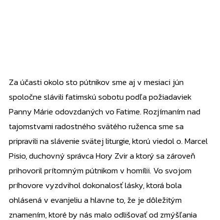
Za účasti okolo sto pútnikov sme aj v mesiaci jún
spoločne slávili fatimskú sobotu podľa požiadaviek
Panny Márie odovzdaných vo Fatime. Rozjímaním nad
tajomstvami radostného svätého ruženca sme sa
pripravili na slávenie svätej liturgie, ktorú viedol o. Marcel
Pisio, duchovný správca Hory Zvir a ktorý sa zároveň
prihovoril prítomným pútnikom v homílii. Vo svojom
príhovore vyzdvihol dokonalosť lásky, ktorá bola
ohlásená v evanjeliu a hlavne to, že je dôležitým
znamením, ktoré by nás malo odlišovať od zmýšľania