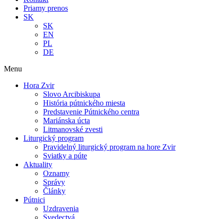
Priamy prenos
SK
SK
EN
PL
DE
Menu
Hora Zvir
Slovo Arcibiskupa
História pútnického miesta
Predstavenie Pútnického centra
Mariánska úcta
Litmanovské zvesti
Liturgický program
Pravidelný liturgický program na hore Zvir
Sviatky a púte
Aktuality
Oznamy
Správy
Články
Pútnici
Uzdravenia
Svedectvá