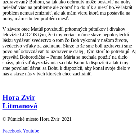
uzdravovaný Bohom, sa tak ako ochrnutý môže postaviť na nohy,
neležať viac na probleme ale zobrať ho do rúk a niesť ho.Veľakrát
problém nemusí zmiznúť, ale ak mám vieru ktorá ma postavila na
nohy, mám silu ten problém niesť.
V závere otec Matúš povzbudil prítomných pútnikov i divákov
televízie LOGOS tým, že i my veriaci máme skrze nepokryteckú
lásku vydávať svedectvo o tom čo Boh vykonal v našom živote,
svedectvo vďaky za záchranu. Skrze to že sme boli uzdravení sme
povolaní odovzdávať to uzdravenie ďalej , tým ktorí to potrebujú. Aj
presvätá Bohorodička – Panna Mária sa nechala použiť na dielo
spásy, plná vďakyvzdávania sa dala Bohu k dispozícii a tak i my
sme povolaní dávať sa Bohu k dispozícii, aby konal svoje dielo v
nás a skrze nás v tých ktorých chce zachrániť.
Hora Zvir
Litmanová
© Pútnické miesto Hora Zvir 2021
Facebook
Youtube