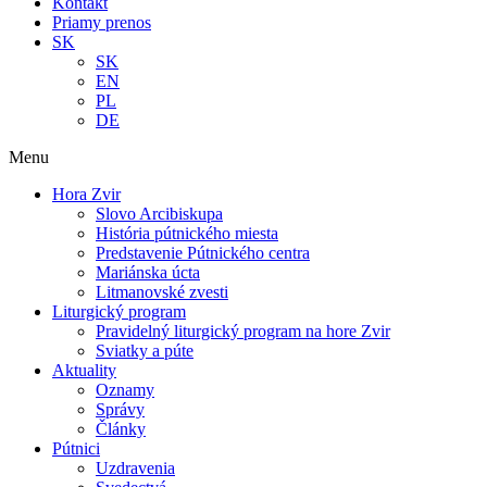
Kontakt
Priamy prenos
SK
SK
EN
PL
DE
Menu
Hora Zvir
Slovo Arcibiskupa
História pútnického miesta
Predstavenie Pútnického centra
Mariánska úcta
Litmanovské zvesti
Liturgický program
Pravidelný liturgický program na hore Zvir
Sviatky a púte
Aktuality
Oznamy
Správy
Články
Pútnici
Uzdravenia