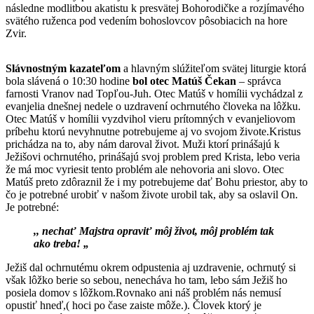
následne modlitbou akatistu k presvätej Bohorodičke a rozjímavého
svätého ruženca pod vedením bohoslovcov pôsobiacich na hore
Zvir.
Slávnostným kazateľom
a hlavným slúžiteľom svätej liturgie ktorá
bola slávená o 10:30 hodine
bol
otec Matúš Čekan
– správca
farnosti Vranov nad Topľou-Juh. Otec Matúš v homílii vychádzal z
evanjelia dnešnej nedele o uzdravení ochrnutého človeka na lôžku.
Otec Matúš v homílii vyzdvihol vieru prítomných v evanjeliovom
príbehu ktorú nevyhnutne potrebujeme aj vo svojom živote.Kristus
prichádza na to, aby nám daroval život. Muži ktorí prinášajú k
Ježišovi ochrnutého, prinášajú svoj problem pred Krista, lebo veria
že má moc vyriesit tento problém ale nehovoria ani slovo. Otec
Matúš preto zdôraznil že i my potrebujeme dať Bohu priestor, aby to
čo je potrebné urobiť v našom živote urobil tak, aby sa oslavil On.
Je potrebné:
,, nechať Majstra opraviť môj život, môj problém tak
ako treba! „
Ježiš dal ochrnutému okrem odpustenia aj uzdravenie, ochrnutý si
však lôžko berie so sebou, nenecháva ho tam, lebo sám Ježiš ho
posiela domov s lôžkom.Rovnako ani náš problém nás nemusí
opustiť hneď,( hoci po čase zaiste môže.). Človek ktorý je