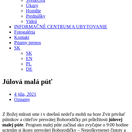
Svedectvá
Úkazy
Homílie
Prednášky
Videá
INFORMAČNÉ CENTRUM A UBYTOVANIE
Fotogaléria
Kontakt
Priamy prenos
SK
SK
EN
PL
DE
Júlová malá púť
4 júla, 2021
Oznamy
Z Božej milosti sme i v dnešnú nedeľu mohli na hore Zvir privítať
pútnikov a ctiteľov presvätej Bohorodičky pri príležitosti
júlovej
malej púte
. Program malej púte začínal ako zvyčajne o 9:00 hodine
uctením si ikony presvätej Bohorodičky – Nepoškvrnenej čistoty a