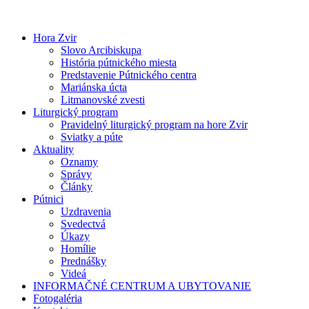
Preskočiť
na
obsah
Hora Zvir
Slovo Arcibiskupa
História pútnického miesta
Predstavenie Pútnického centra
Mariánska úcta
Litmanovské zvesti
Liturgický program
Pravidelný liturgický program na hore Zvir
Sviatky a púte
Aktuality
Oznamy
Správy
Články
Pútnici
Uzdravenia
Svedectvá
Úkazy
Homílie
Prednášky
Videá
INFORMAČNÉ CENTRUM A UBYTOVANIE
Fotogaléria