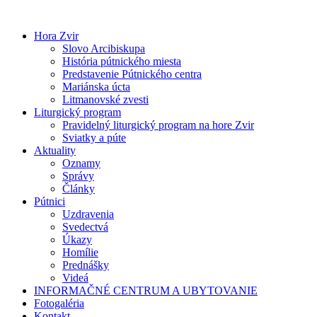
Preskočiť
na
Hora Zvir
obsah
Slovo Arcibiskupa
História pútnického miesta
Predstavenie Pútnického centra
Mariánska úcta
Litmanovské zvesti
Liturgický program
Pravidelný liturgický program na hore Zvir
Sviatky a púte
Aktuality
Oznamy
Správy
Články
Pútnici
Uzdravenia
Svedectvá
Úkazy
Homílie
Prednášky
Videá
INFORMAČNÉ CENTRUM A UBYTOVANIE
Fotogaléria
Kontakt