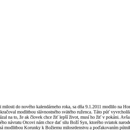
 milosti do nového kalendárneho roka, sa dňa 9.1.2011 modlilo na Hor
ačoval modlitbou slávnostného svätého ruženca. Táto púť vyvrcholila s
al na to, že ak človek chce žiť lepší život, musí ho žiť v pokáni. Avšak
ného návratu Otcovi nám chce dať silu Boží Syn, ktorého sviatok narod
ená modlitbou Korunky k Božiemu milosrdenstvu a poďakovaním pútnikom