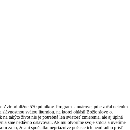
e Zvir približne 570 pútnikov. Program Januárovej púte začal uctením
lávnostnou svätou liturgiou, na ktorej ohlásil Božie slovo o.
 na takýto život nie je potrebná len sviatosť zmierenia, ale aj úplná
enia sme nedávno oslavovali. Ak mu otvoríme svoje srdcia a uveríme
 za to, že ani spočiatku nepriaznivé počasie ich neodradilo prísť