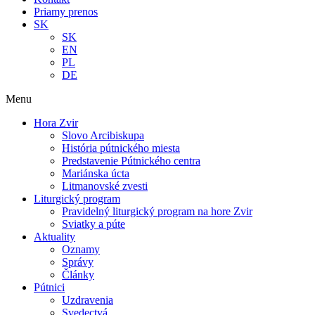
Priamy prenos
SK
SK
EN
PL
DE
Menu
Hora Zvir
Slovo Arcibiskupa
História pútnického miesta
Predstavenie Pútnického centra
Mariánska úcta
Litmanovské zvesti
Liturgický program
Pravidelný liturgický program na hore Zvir
Sviatky a púte
Aktuality
Oznamy
Správy
Články
Pútnici
Uzdravenia
Svedectvá