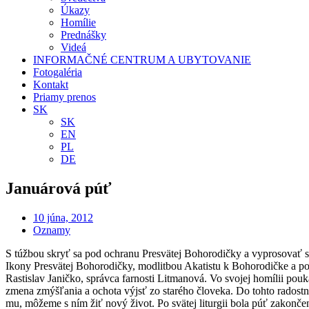
Úkazy
Homílie
Prednášky
Videá
INFORMAČNÉ CENTRUM A UBYTOVANIE
Fotogaléria
Kontakt
Priamy prenos
SK
SK
EN
PL
DE
Januárová púť
10 júna, 2012
Oznamy
S túžbou skryť sa pod ochranu Presvätej Bohorodičky a vyprosovať si
Ikony Presvätej Bohorodičky, modlitbou Akatistu k Bohorodičke a pokr
Rastislav Janičko, správca farnosti Litmanová. Vo svojej homílii poukáz
zmena zmýšľania a ochota výjsť zo starého človeka. Do tohto radost
mu, môžeme s ním žiť nový život. Po svätej liturgii bola púť zakonč