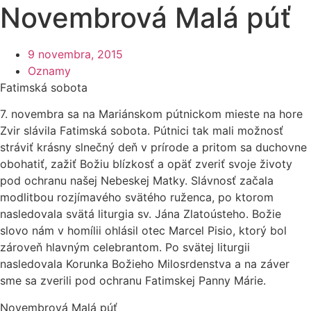
Novembrová Malá púť
9 novembra, 2015
Oznamy
Fatimská sobota
7. novembra sa na Mariánskom pútnickom mieste na hore
Zvir slávila Fatimská sobota. Pútnici tak mali možnosť
stráviť krásny slnečný deň v prírode a pritom sa duchovne
obohatiť, zažiť Božiu blízkosť a opäť zveriť svoje životy
pod ochranu našej Nebeskej Matky. Slávnosť začala
modlitbou rozjímavého svätého ruženca, po ktorom
nasledovala svätá liturgia sv. Jána Zlatoústeho. Božie
slovo nám v homílii ohlásil otec Marcel Pisio, ktorý bol
zároveň hlavným celebrantom. Po svätej liturgii
nasledovala Korunka Božieho Milosrdenstva a na záver
sme sa zverili pod ochranu Fatimskej Panny Márie.
Novembrová Malá púť