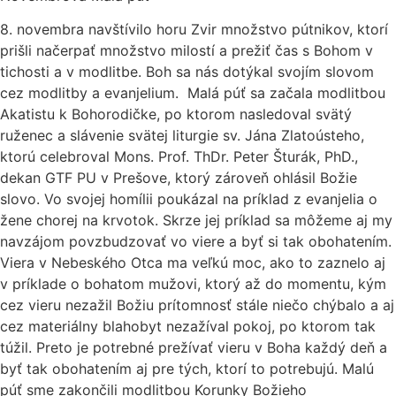
8. novembra navštívilo horu Zvir množstvo pútnikov, ktorí
prišli načerpať množstvo milostí a prežiť čas s Bohom v
tichosti a v modlitbe. Boh sa nás dotýkal svojím slovom
cez modlitby a evanjelium. Malá púť sa začala modlitbou
Akatistu k Bohorodičke, po ktorom nasledoval svätý
ruženec a slávenie svätej liturgie sv. Jána Zlatoústeho,
ktorú celebroval Mons. Prof. ThDr. Peter Šturák, PhD.,
dekan GTF PU v Prešove, ktorý zároveň ohlásil Božie
slovo. Vo svojej homílii poukázal na príklad z evanjelia o
žene chorej na krvotok. Skrze jej príklad sa môžeme aj my
navzájom povzbudzovať vo viere a byť si tak obohatením.
Viera v Nebeského Otca ma veľkú moc, ako to zaznelo aj
v príklade o bohatom mužovi, ktorý až do momentu, kým
cez vieru nezažil Božiu prítomnosť stále niečo chýbalo a aj
cez materiálny blahobyt nezažíval pokoj, po ktorom tak
túžil. Preto je potrebné prežívať vieru v Boha každý deň a
byť tak obohatením aj pre tých, ktorí to potrebujú. Malú
púť sme zakončili modlitbou Korunky Božieho