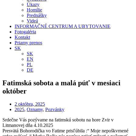
Úkazy
Homílie
Prednášky
Videá
INFORMAČNÉ CENTRUM A UBYTOVANIE
Fotogaléria
Kontakt
Priamy prenos
SK
SK
EN
PL
DE
Fatimská sobota a malá púť v mesiaci
október
2 októbra, 2025
2025
,
Oznamy
,
Pozvánky
Srdečne Vás pozývame na fatimskú sobotu na hore Zvir v
Litmanovej dňa 4.10.2025
Presvätá Bohorodička vo Fatime prisľúbila :“ Moje nepoškvrnené