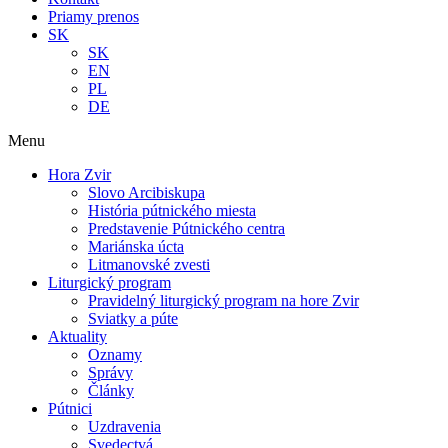
Priamy prenos
SK
SK
EN
PL
DE
Menu
Hora Zvir
Slovo Arcibiskupa
História pútnického miesta
Predstavenie Pútnického centra
Mariánska úcta
Litmanovské zvesti
Liturgický program
Pravidelný liturgický program na hore Zvir
Sviatky a púte
Aktuality
Oznamy
Správy
Články
Pútnici
Uzdravenia
Svedectvá