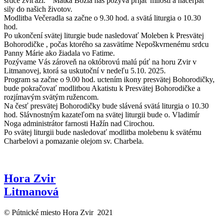
srdce zvíťazí. “ Matka Božia nás pozýva prijať milosti a načerpať
sily do našich životov.
Modlitba Večeradla sa začne o 9.30 hod. a svätá liturgia o 10.30
hod.
Po ukončení svätej liturgie bude nasledovať Moleben k Presvätej
Bohorodičke , počas ktorého sa zasvätíme Nepoškvrnenému srdcu
Panny Márie ako žiadala vo Fatime.
Pozývame Vás zároveň na októbrovú malú púť na horu Zvir v
Litmanovej, ktorá sa uskutoční v nedeľu 5.10. 2025.
Program sa začne o 9.00 hod. uctením ikony presvätej Bohorodičky,
bude pokračovať modlitbou Akatistu k Presvätej Bohorodičke a
rozjímavým svätým ružencom.
Na česť presvätej Bohorodičky bude slávená svätá liturgia o 10.30
hod. Slávnostným kazateľom na svätej liturgii bude o. Vladimír
Noga administrátor farnosti Hažín nad Cirochou.
Po svätej liturgii bude nasledovať modlitba molebenu k svätému
Charbelovi a pomazanie olejom sv. Charbela.
Hora Zvir
Litmanová
© Pútnické miesto Hora Zvir 2021