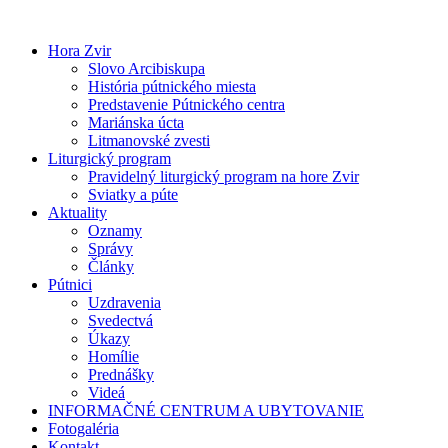
Preskočiť
na
Hora Zvir
obsah
Slovo Arcibiskupa
História pútnického miesta
Predstavenie Pútnického centra
Mariánska úcta
Litmanovské zvesti
Liturgický program
Pravidelný liturgický program na hore Zvir
Sviatky a púte
Aktuality
Oznamy
Správy
Články
Pútnici
Uzdravenia
Svedectvá
Úkazy
Homílie
Prednášky
Videá
INFORMAČNÉ CENTRUM A UBYTOVANIE
Fotogaléria
Kontakt