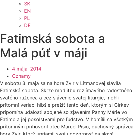
SK
EN
PL
DE
Fatimská sobota a
Malá púť v máji
4 mája, 2014
Oznamy
V sobotu 3. mája sa na hore Zvir v Litmanovej slávila
Fatimská sobota. Skrze modlitbu rozjímavého radostného
svätého ruženca a cez slávenie svätej liturgie, mohli
prítomní veriaci hlbšie prežiť tento deň, ktorým si Cirkev
pripomína udalosti spojené so zjavením Panny Márie vo
Fatime a jej posolstvami pre ľudstvo. V homílii sa všetkým
prítomným prihovoril otec Marcel Pisio, duchovný správca
hory Zvir, ktorý upriamil svoju pozornosť na slová