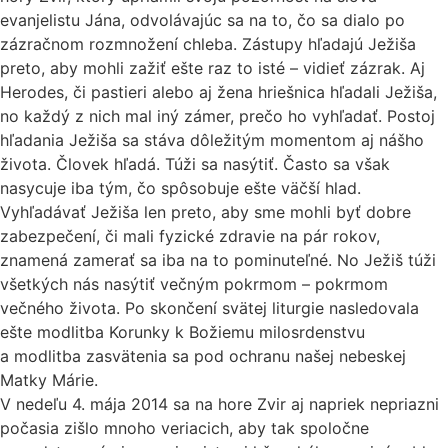
evanjelistu Jána, odvolávajúc sa na to, čo sa dialo po
zázračnom rozmnožení chleba. Zástupy hľadajú Ježiša
preto, aby mohli zažiť ešte raz to isté – vidieť zázrak. Aj
Herodes, či pastieri alebo aj žena hriešnica hľadali Ježiša,
no každý z nich mal iný zámer, prečo ho vyhľadať. Postoj
hľadania Ježiša sa stáva dôležitým momentom aj nášho
života. Človek hľadá. Túži sa nasýtiť. Často sa však
nasycuje iba tým, čo spôsobuje ešte väčší hlad.
Vyhľadávať Ježiša len preto, aby sme mohli byť dobre
zabezpečení, či mali fyzické zdravie na pár rokov,
znamená zamerať sa iba na to pominuteľné. No Ježiš túži
všetkých nás nasýtiť večným pokrmom – pokrmom
večného života. Po skončení svätej liturgie nasledovala
ešte modlitba Korunky k Božiemu milosrdenstvu
a modlitba zasvätenia sa pod ochranu našej nebeskej
Matky Márie.
V nedeľu 4. mája 2014 sa na hore Zvir aj napriek nepriazni
počasia zišlo mnoho veriacich, aby tak spoločne