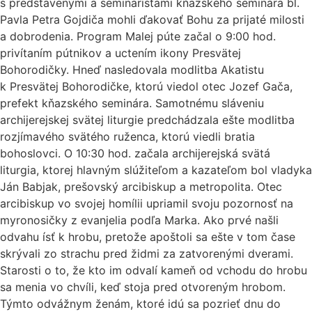
s predstavenými a seminaristami kňazského seminára bl.
Pavla Petra Gojdiča mohli ďakovať Bohu za prijaté milosti
a dobrodenia. Program Malej púte začal o 9:00 hod.
privítaním pútnikov a uctením ikony Presvätej
Bohorodičky. Hneď nasledovala modlitba Akatistu
k Presvätej Bohorodičke, ktorú viedol otec Jozef Gača,
prefekt kňazského seminára. Samotnému sláveniu
archijerejskej svätej liturgie predchádzala ešte modlitba
rozjímavého svätého ruženca, ktorú viedli bratia
bohoslovci. O 10:30 hod. začala archijerejská svätá
liturgia, ktorej hlavným slúžiteľom a kazateľom bol vladyka
Ján Babjak, prešovský arcibiskup a metropolita. Otec
arcibiskup vo svojej homílii upriamil svoju pozornosť na
myronosičky z evanjelia podľa Marka. Ako prvé našli
odvahu ísť k hrobu, pretože apoštoli sa ešte v tom čase
skrývali zo strachu pred židmi za zatvorenými dverami.
Starosti o to, že kto im odvalí kameň od vchodu do hrobu
sa menia vo chvíli, keď stoja pred otvoreným hrobom.
Týmto odvážnym ženám, ktoré idú sa pozrieť dnu do