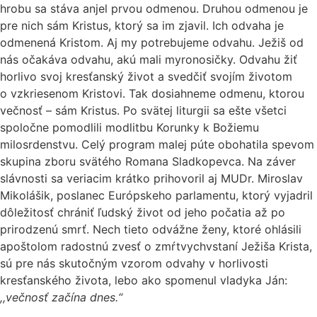
hrobu sa stáva anjel prvou odmenou. Druhou odmenou je
pre nich sám Kristus, ktorý sa im zjavil. Ich odvaha je
odmenená Kristom. Aj my potrebujeme odvahu. Ježiš od
nás očakáva odvahu, akú mali myronosičky. Odvahu žiť
horlivo svoj kresťanský život a svedčiť svojím životom
o vzkriesenom Kristovi. Tak dosiahneme odmenu, ktorou
večnosť – sám Kristus. Po svätej liturgii sa ešte všetci
spoločne pomodlili modlitbu Korunky k Božiemu
milosrdenstvu. Celý program malej púte obohatila spevom
skupina zboru svätého Romana Sladkopevca. Na záver
slávnosti sa veriacim krátko prihovoril aj MUDr. Miroslav
Mikolášik, poslanec Európskeho parlamentu, ktorý vyjadril
dôležitosť chrániť ľudský život od jeho počatia až po
prirodzenú smrť. Nech tieto odvážne ženy, ktoré ohlásili
apoštolom radostnú zvesť o zmŕtvychvstaní Ježiša Krista,
sú pre nás skutočným vzorom odvahy v horlivosti
kresťanského života, lebo ako spomenul vladyka Ján:
,,večnosť začína dnes.“