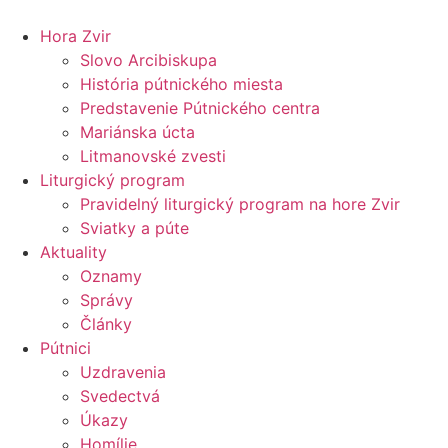
Preskočiť
na
Hora Zvir
obsah
Slovo Arcibiskupa
História pútnického miesta
Predstavenie Pútnického centra
Mariánska úcta
Litmanovské zvesti
Liturgický program
Pravidelný liturgický program na hore Zvir
Sviatky a púte
Aktuality
Oznamy
Správy
Články
Pútnici
Uzdravenia
Svedectvá
Úkazy
Homílie