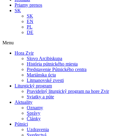
Priamy prenos
SK
SK
EN
PL
DE
Menu
Hora Zvir
Slovo Arcibiskupa
História pútnického miesta
Predstavenie Pútnického centra
Mariánska úcta
Litmanovské zvesti
Liturgický program
Pravidelný liturgický program na hore Zvir
Sviatky a púte
Aktuality
Oznamy
Správy
Články
Pútnici
Uzdravenia
Svedectvá