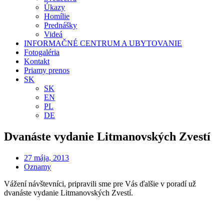
Úkazy
Homílie
Prednášky
Videá
INFORMAČNÉ CENTRUM A UBYTOVANIE
Fotogaléria
Kontakt
Priamy prenos
SK
SK
EN
PL
DE
Dvanáste vydanie Litmanovských Zvestí
27 mája, 2013
Oznamy
Vážení návštevníci, pripravili sme pre Vás ďalšie v poradí už
dvanáste vydanie Litmanovských Zvestí.