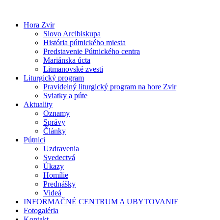
Preskočiť
na
Hora Zvir
obsah
Slovo Arcibiskupa
História pútnického miesta
Predstavenie Pútnického centra
Mariánska úcta
Litmanovské zvesti
Liturgický program
Pravidelný liturgický program na hore Zvir
Sviatky a púte
Aktuality
Oznamy
Správy
Články
Pútnici
Uzdravenia
Svedectvá
Úkazy
Homílie
Prednášky
Videá
INFORMAČNÉ CENTRUM A UBYTOVANIE
Fotogaléria
Kontakt