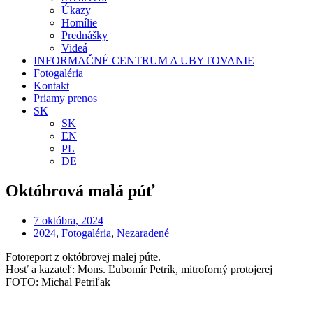
Úkazy
Homílie
Prednášky
Videá
INFORMAČNÉ CENTRUM A UBYTOVANIE
Fotogaléria
Kontakt
Priamy prenos
SK
SK
EN
PL
DE
Októbrová malá púť
7 októbra, 2024
2024
,
Fotogaléria
,
Nezaradené
Fotoreport z októbrovej malej púte.
Hosť a kazateľ: Mons. Ľubomír Petrík, mitroforný protojerej
FOTO: Michal Petriľak