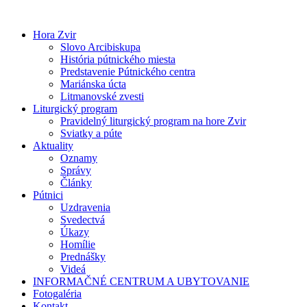
Preskočiť
na
Hora Zvir
obsah
Slovo Arcibiskupa
História pútnického miesta
Predstavenie Pútnického centra
Mariánska úcta
Litmanovské zvesti
Liturgický program
Pravidelný liturgický program na hore Zvir
Sviatky a púte
Aktuality
Oznamy
Správy
Články
Pútnici
Uzdravenia
Svedectvá
Úkazy
Homílie
Prednášky
Videá
INFORMAČNÉ CENTRUM A UBYTOVANIE
Fotogaléria
Kontakt