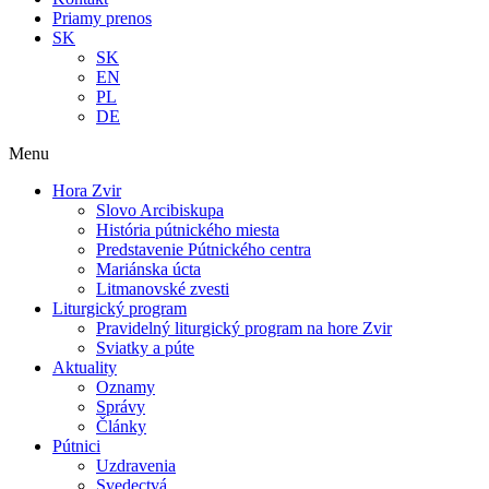
Priamy prenos
SK
SK
EN
PL
DE
Menu
Hora Zvir
Slovo Arcibiskupa
História pútnického miesta
Predstavenie Pútnického centra
Mariánska úcta
Litmanovské zvesti
Liturgický program
Pravidelný liturgický program na hore Zvir
Sviatky a púte
Aktuality
Oznamy
Správy
Články
Pútnici
Uzdravenia
Svedectvá