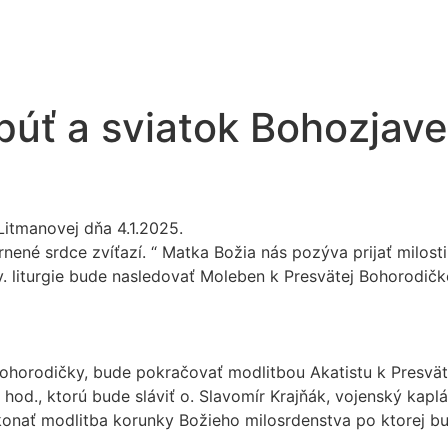
púť a sviatok Bohozjave
itmanovej dňa 4.1.2025.
nené srdce zvíťazí. “ Matka Božia nás pozýva prijať milosti
 sv. liturgie bude nasledovať Moleben k Presvätej Bohorod
 Bohorodičky, bude pokračovať modlitbou Akatistu k Presv
0 hod., ktorú bude sláviť o. Slavomír Krajňák, vojenský kap
onať modlitba korunky Božieho milosrdenstva po ktorej bu