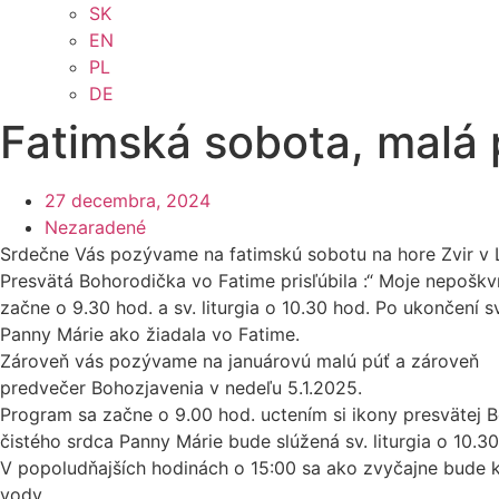
SK
EN
PL
DE
Fatimská sobota, malá 
27 decembra, 2024
Nezaradené
Srdečne Vás pozývame na fatimskú sobotu na hore Zvir v L
Presvätá Bohorodička vo Fatime prisľúbila :“ Moje nepoškvr
začne o 9.30 hod. a sv. liturgia o 10.30 hod. Po ukončení
Panny Márie ako žiadala vo Fatime.
Zároveň vás pozývame na januárovú malú púť a zároveň
predvečer Bohozjavenia v nedeľu 5.1.2025.
Program sa začne o 9.00 hod. uctením si ikony presvätej
čistého srdca Panny Márie bude slúžená sv. liturgia o 10.3
V popoludňajších hodinách o 15:00 sa ako zvyčajne bude k
vody.