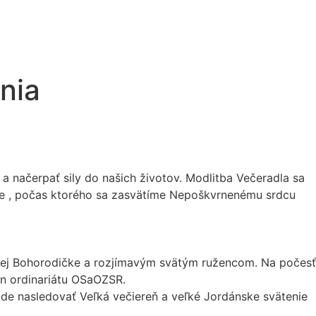
nia
 a načerpať sily do našich životov. Modlitba Večeradla sa
ičke , počas ktorého sa zasvätíme Nepoškvrnenému srdcu
ätej Bohorodičke a rozjímavým svätým ružencom. Na počesť
lán ordinariátu OSaOZSR.
de nasledovať Veľká večiereň a veľké Jordánske svätenie