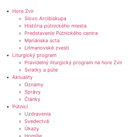
Preskočiť
na
Hora Zvir
obsah
Slovo Arcibiskupa
História pútnického miesta
Predstavenie Pútnického centra
Mariánska úcta
Litmanovské zvesti
Liturgický program
Pravidelný liturgický program na hore Zvir
Sviatky a púte
Aktuality
Oznamy
Správy
Články
Pútnici
Uzdravenia
Svedectvá
Úkazy
Homílie