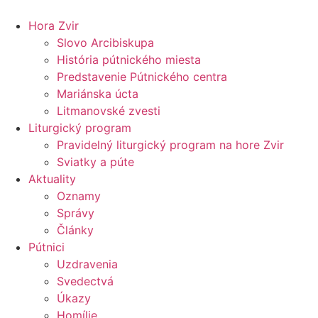
Preskočiť
na
Hora Zvir
obsah
Slovo Arcibiskupa
História pútnického miesta
Predstavenie Pútnického centra
Mariánska úcta
Litmanovské zvesti
Liturgický program
Pravidelný liturgický program na hore Zvir
Sviatky a púte
Aktuality
Oznamy
Správy
Články
Pútnici
Uzdravenia
Svedectvá
Úkazy
Homílie