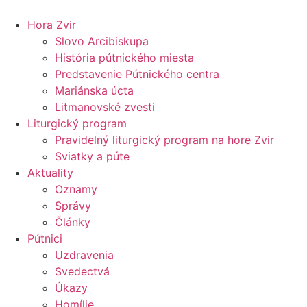
Preskočiť
na
Hora Zvir
obsah
Slovo Arcibiskupa
História pútnického miesta
Predstavenie Pútnického centra
Mariánska úcta
Litmanovské zvesti
Liturgický program
Pravidelný liturgický program na hore Zvir
Sviatky a púte
Aktuality
Oznamy
Správy
Články
Pútnici
Uzdravenia
Svedectvá
Úkazy
Homílie