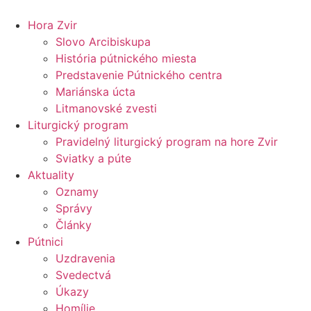
Preskočiť
na
Hora Zvir
obsah
Slovo Arcibiskupa
História pútnického miesta
Predstavenie Pútnického centra
Mariánska úcta
Litmanovské zvesti
Liturgický program
Pravidelný liturgický program na hore Zvir
Sviatky a púte
Aktuality
Oznamy
Správy
Články
Pútnici
Uzdravenia
Svedectvá
Úkazy
Homílie