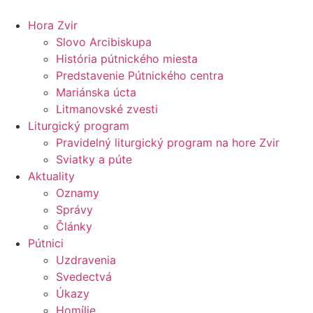
Preskočiť
na
Hora Zvir
obsah
Slovo Arcibiskupa
História pútnického miesta
Predstavenie Pútnického centra
Mariánska úcta
Litmanovské zvesti
Liturgický program
Pravidelný liturgický program na hore Zvir
Sviatky a púte
Aktuality
Oznamy
Správy
Články
Pútnici
Uzdravenia
Svedectvá
Úkazy
Homílie