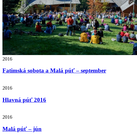
2016
Fatimská sobota a Malá púť – september
2016
Hlavná púť 2016
2016
Malá púť – jún