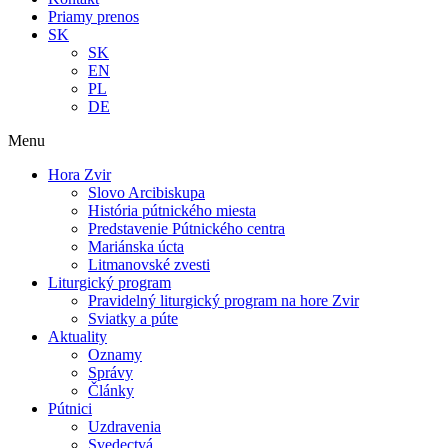
Priamy prenos
SK
SK
EN
PL
DE
Menu
Hora Zvir
Slovo Arcibiskupa
História pútnického miesta
Predstavenie Pútnického centra
Mariánska úcta
Litmanovské zvesti
Liturgický program
Pravidelný liturgický program na hore Zvir
Sviatky a púte
Aktuality
Oznamy
Správy
Články
Pútnici
Uzdravenia
Svedectvá