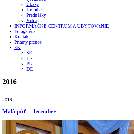
Úkazy
Homílie
Prednášky
Videá
INFORMAČNÉ CENTRUM A UBYTOVANIE
Fotogaléria
Kontakt
Priamy prenos
SK
SK
EN
PL
DE
2016
2016
Malá púť – december