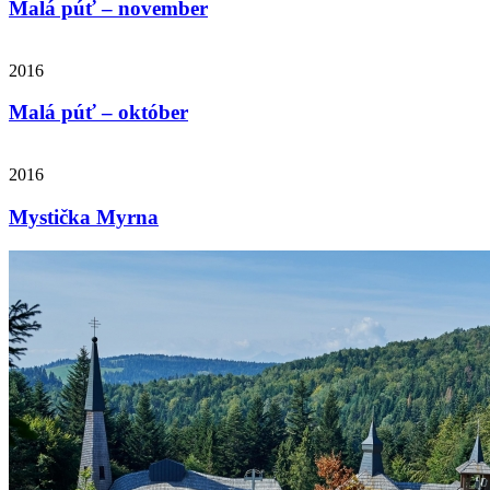
Malá púť – november
2016
Malá púť – október
2016
Mystička Myrna