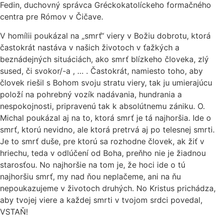
Fedin, duchovný správca Gréckokatolíckeho formačného
centra pre Rómov v Čičave.
V homílii poukázal na „smrť“ viery v Božiu dobrotu,
ktorá
častokrát nastáva v našich životoch v ťažkých a
beznádejných situáciách, ako smrť blízkeho človeka, zlý
sused, či svokor/-a , … . Častokrát, namiesto toho, aby
človek riešil s Bohom svoju stratu viery, tak ju umierajúcu
položí na pohrebný vozík nadávania, hundrania a
nespokojnosti, pripravenú tak k absolútnemu zániku. O.
Michal poukázal aj na to, ktorá smrť je tá najhoršia. Ide o
smrť, ktorú nevidno, ale ktorá pretrvá aj po telesnej smrti.
Je to smrť duše, pre ktorú sa rozhodne človek, ak žiť v
hriechu, teda v odlúčení od Boha, preňho nie je žiadnou
starosťou. No najhoršie na tom je, že hoci ide o tú
najhoršiu smrť, my nad ňou neplačeme, ani na ňu
nepoukazujeme v životoch druhých. No Kristus prichádza,
aby tvojej viere a každej smrti v tvojom srdci povedal,
VSTAŇ!