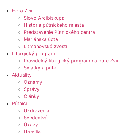
Preskočiť
na
Hora Zvir
obsah
Slovo Arcibiskupa
História pútnického miesta
Predstavenie Pútnického centra
Mariánska úcta
Litmanovské zvesti
Liturgický program
Pravidelný liturgický program na hore Zvir
Sviatky a púte
Aktuality
Oznamy
Správy
Články
Pútnici
Uzdravenia
Svedectvá
Úkazy
Homílie