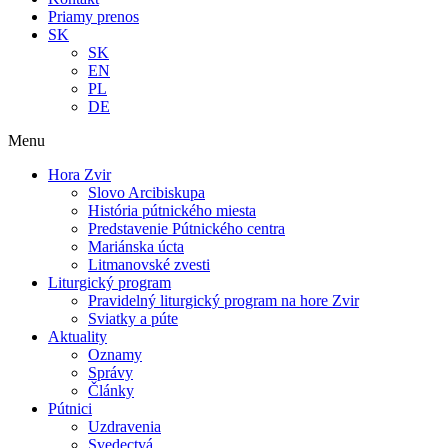
Priamy prenos
SK
SK
EN
PL
DE
Menu
Hora Zvir
Slovo Arcibiskupa
História pútnického miesta
Predstavenie Pútnického centra
Mariánska úcta
Litmanovské zvesti
Liturgický program
Pravidelný liturgický program na hore Zvir
Sviatky a púte
Aktuality
Oznamy
Správy
Články
Pútnici
Uzdravenia
Svedectvá