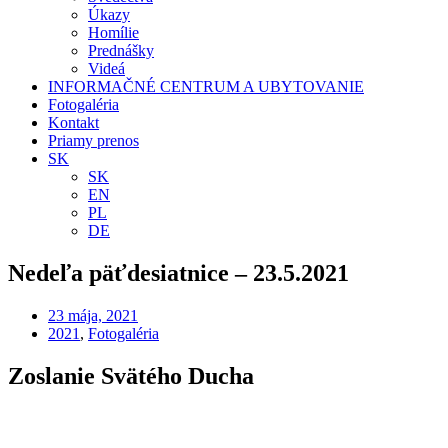
Úkazy
Homílie
Prednášky
Videá
INFORMAČNÉ CENTRUM A UBYTOVANIE
Fotogaléria
Kontakt
Priamy prenos
SK
SK
EN
PL
DE
Nedeľa päťdesiatnice – 23.5.2021
23 mája, 2021
2021
,
Fotogaléria
Zoslanie Svätého Ducha