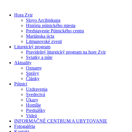
Preskočiť
na
Hora Zvir
obsah
Slovo Arcibiskupa
História pútnického miesta
Predstavenie Pútnického centra
Mariánska úcta
Litmanovské zvesti
Liturgický program
Pravidelný liturgický program na hore Zvir
Sviatky a púte
Aktuality
Oznamy
Správy
Články
Pútnici
Uzdravenia
Svedectvá
Úkazy
Homílie
Prednášky
Videá
INFORMAČNÉ CENTRUM A UBYTOVANIE
Fotogaléria
Kontakt