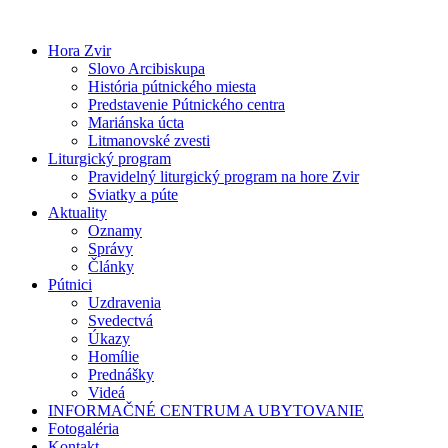
Preskočiť
na
Hora Zvir
obsah
Slovo Arcibiskupa
História pútnického miesta
Predstavenie Pútnického centra
Mariánska úcta
Litmanovské zvesti
Liturgický program
Pravidelný liturgický program na hore Zvir
Sviatky a púte
Aktuality
Oznamy
Správy
Články
Pútnici
Uzdravenia
Svedectvá
Úkazy
Homílie
Prednášky
Videá
INFORMAČNÉ CENTRUM A UBYTOVANIE
Fotogaléria
Kontakt