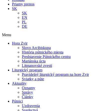
Priamy prenos
SK
SK
EN
PL
DE
Menu
Hora Zvir
Slovo Arcibiskupa
História pútnického miesta
Predstavenie Pútnického centra
Mariánska úcta
Litmanovské zvesti
Liturgický program
Pravidelný liturgický program na hore Zvir
Sviatky a púte
Aktuality
Oznamy
Správy
Články
Pútnici
Uzdravenia
Svedectvá