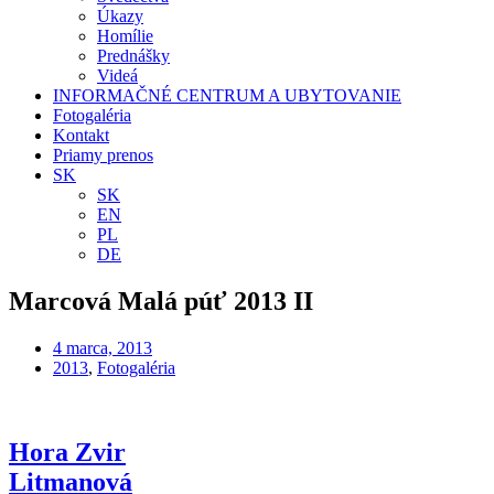
Úkazy
Homílie
Prednášky
Videá
INFORMAČNÉ CENTRUM A UBYTOVANIE
Fotogaléria
Kontakt
Priamy prenos
SK
SK
EN
PL
DE
Marcová Malá púť 2013 II
4 marca, 2013
2013
,
Fotogaléria
Hora Zvir
Litmanová