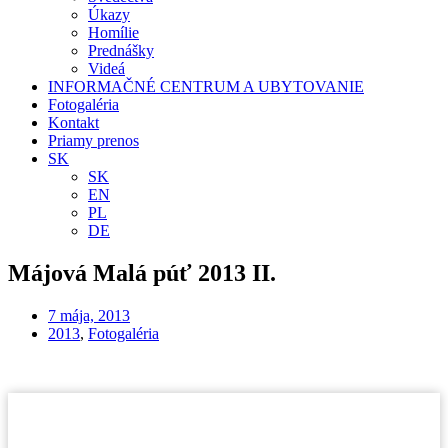
Úkazy
Homílie
Prednášky
Videá
INFORMAČNÉ CENTRUM A UBYTOVANIE
Fotogaléria
Kontakt
Priamy prenos
SK
SK
EN
PL
DE
Májová Malá púť 2013 II.
7 mája, 2013
2013
,
Fotogaléria