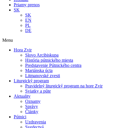
Priamy prenos
SK
SK
EN
PL
DE
Menu
Hora Zvir
Slovo Arcibiskupa
História pútnického miesta
Predstavenie Pútnického centra
Mariánska úcta
Litmanovské zvesti
Liturgický program
Pravidelný liturgický program na hore Zvir
Sviatky a púte
Aktuality
Oznamy
Správy
Články
Pútnici
Uzdravenia
Svedectvá