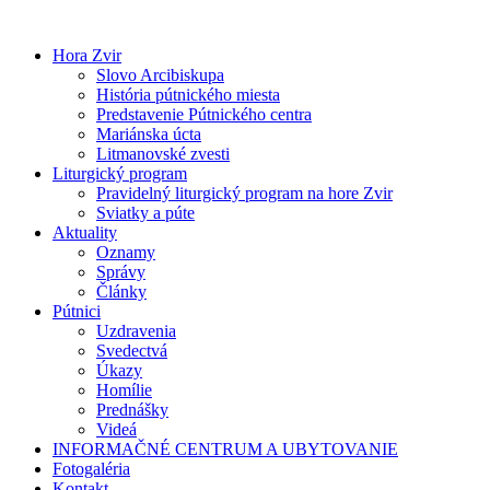
Preskočiť
na
Hora Zvir
obsah
Slovo Arcibiskupa
História pútnického miesta
Predstavenie Pútnického centra
Mariánska úcta
Litmanovské zvesti
Liturgický program
Pravidelný liturgický program na hore Zvir
Sviatky a púte
Aktuality
Oznamy
Správy
Články
Pútnici
Uzdravenia
Svedectvá
Úkazy
Homílie
Prednášky
Videá
INFORMAČNÉ CENTRUM A UBYTOVANIE
Fotogaléria
Kontakt