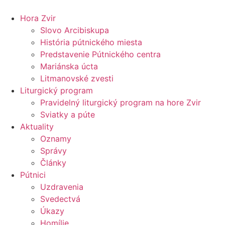
Preskočiť
na
Hora Zvir
obsah
Slovo Arcibiskupa
História pútnického miesta
Predstavenie Pútnického centra
Mariánska úcta
Litmanovské zvesti
Liturgický program
Pravidelný liturgický program na hore Zvir
Sviatky a púte
Aktuality
Oznamy
Správy
Články
Pútnici
Uzdravenia
Svedectvá
Úkazy
Homílie