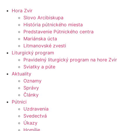
Preskočiť
na
Hora Zvir
obsah
Slovo Arcibiskupa
História pútnického miesta
Predstavenie Pútnického centra
Mariánska úcta
Litmanovské zvesti
Liturgický program
Pravidelný liturgický program na hore Zvir
Sviatky a púte
Aktuality
Oznamy
Správy
Články
Pútnici
Uzdravenia
Svedectvá
Úkazy
Homílie