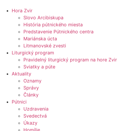
Preskočiť
na
Hora Zvir
obsah
Slovo Arcibiskupa
História pútnického miesta
Predstavenie Pútnického centra
Mariánska úcta
Litmanovské zvesti
Liturgický program
Pravidelný liturgický program na hore Zvir
Sviatky a púte
Aktuality
Oznamy
Správy
Články
Pútnici
Uzdravenia
Svedectvá
Úkazy
Homílie