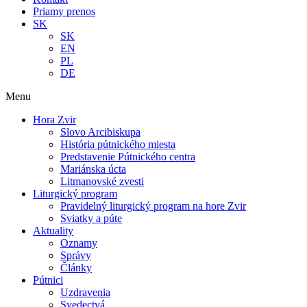
Priamy prenos
SK
SK
EN
PL
DE
Menu
Hora Zvir
Slovo Arcibiskupa
História pútnického miesta
Predstavenie Pútnického centra
Mariánska úcta
Litmanovské zvesti
Liturgický program
Pravidelný liturgický program na hore Zvir
Sviatky a púte
Aktuality
Oznamy
Správy
Články
Pútnici
Uzdravenia
Svedectvá