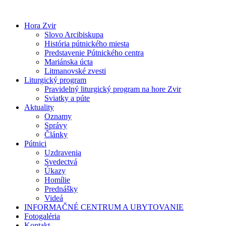
Preskočiť
na
Hora Zvir
obsah
Slovo Arcibiskupa
História pútnického miesta
Predstavenie Pútnického centra
Mariánska úcta
Litmanovské zvesti
Liturgický program
Pravidelný liturgický program na hore Zvir
Sviatky a púte
Aktuality
Oznamy
Správy
Články
Pútnici
Uzdravenia
Svedectvá
Úkazy
Homílie
Prednášky
Videá
INFORMAČNÉ CENTRUM A UBYTOVANIE
Fotogaléria
Kontakt