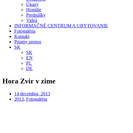
Úkazy
Homílie
Prednášky
Videá
INFORMAČNÉ CENTRUM A UBYTOVANIE
Fotogaléria
Kontakt
Priamy prenos
SK
SK
EN
PL
DE
Hora Zvir v zime
14 decembra, 2013
2013
,
Fotogaléria